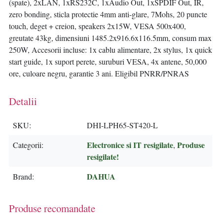
(spate), 2xLAN, 1xRS232C, 1xAudio Out, 1xSPDIF Out, IR,
zero bonding, sticla protectie 4mm anti-glare, 7Mohs, 20 puncte
touch, deget + creion, speakers 2x15W, VESA 500x400,
greutate 43kg, dimensiuni 1485.2x916.6x116.5mm, consum max
250W, Accesorii incluse: 1x cablu alimentare, 2x stylus, 1x quick
start guide, 1x suport perete, suruburi VESA, 4x antene, 50,000
ore, culoare negru, garantie 3 ani. Eligibil PNRR/PNRAS
Detalii
SKU
DHI-LPH65-ST420-L
Electronice si IT resigilate
Produse
Categorii
,
resigilate!
DAHUA
Brand
Produse recomandate