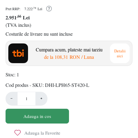
,78
Pret RRP:
7.222
Lei
,66
2.951
Lei
(TVA inclus)
Costurile de livrare nu sunt incluse
Cumpara acum, plateste mai tarziu
Detalii
aici
de la
108,31 RON
/ Luna
Stoc
1
Cod produs - SKU
DHI-LPH65-ST420-L
−
+
Adauga in cos
Adauga la Favorite