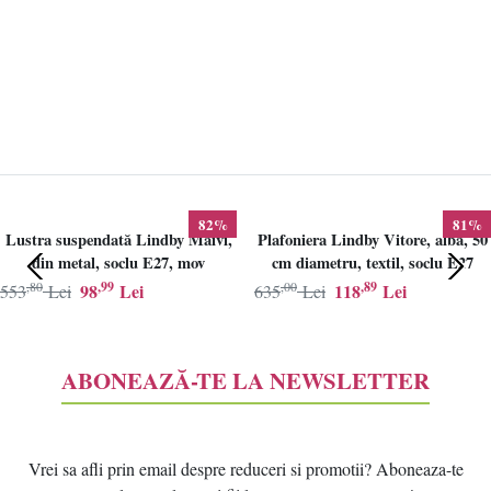
82%
81%
Lustra suspendată Lindby Maivi,
Plafoniera Lindby Vitore, alba, 50
din metal, soclu E27, mov
cm diametru, textil, soclu E27
,80
,99
,00
,89
98
Lei
118
Lei
553
Lei
635
Lei
ABONEAZĂ-TE LA NEWSLETTER
Vrei sa afli prin email despre reduceri si promotii? Aboneaza-te