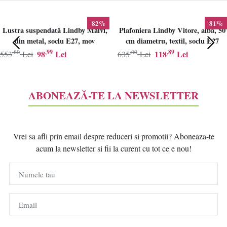
82%
81%
Lustra suspendată Lindby Maivi,
Plafoniera Lindby Vitore, alba, 50
din metal, soclu E27, mov
cm diametru, textil, soclu E27
,80
,99
,00
,89
98
Lei
118
Lei
553
Lei
635
Lei
ABONEAZĂ-TE LA NEWSLETTER
Vrei sa afli prin email despre reduceri si promotii? Aboneaza-te
acum la newsletter si fii la curent cu tot ce e nou!
Numele tau
Email