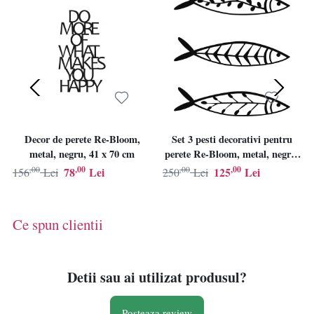
Decor de perete Re-Bloom,
Set 3 pesti decorativi pentru
metal, negru, 41 x 70 cm
perete Re-Bloom, metal, negru,
32 x 8 cm
,00
,00
,00
,00
78
Lei
125
Lei
156
Lei
250
Lei
Ce spun clientii
Detii sau ai utilizat produsul?
Posteaza review