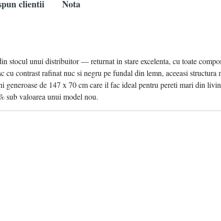
pun clientii
Nota
in stocul unui distribuitor — returnat in stare excelenta, cu toate compone
c cu contrast rafinat nuc si negru pe fundal din lemn, aceeasi structura 
uni generoase de 147 x 70 cm care il fac ideal pentru pereti mari din livin
0% sub valoarea unui model nou.