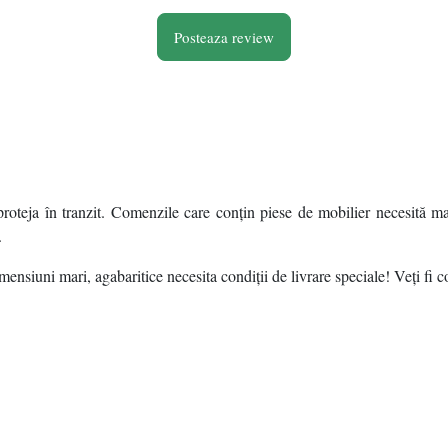
Posteaza review
roteja în tranzit. Comenzile care conțin piese de mobilier necesită ma
.
ensiuni mari, agabaritice necesita condiții de livrare speciale! Veți fi c