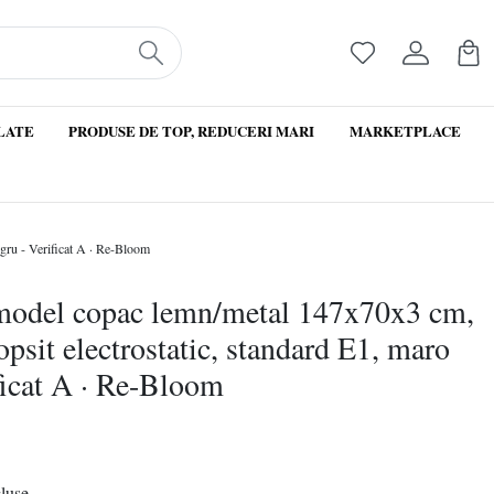
LATE
PRODUSE DE TOP, REDUCERI MARI
MARKETPLACE
egru - Verificat A · Re-Bloom
 model copac lemn/metal 147x70x3 cm,
opsit electrostatic, standard E1, maro
ficat A · Re-Bloom
cluse