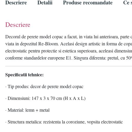
Descriere
Detalii
Produse recomandate
Ce s
Descriere
Decorul de perete model copac a facut, in viata lui anterioara, parte d
viata in depozitul Re-Bloom. Acelasi design artistic in forma de copa
electrostatic pentru protectie si estetica superioara, aceleasi dimensi
conforme standardelor europene E1. Singura diferenta: pretul, cu 5
Specificatii tehnice:
· Tip produs: decor de perete model copac
· Dimensiuni: 147 x 3 x 70 cm (H x A x L)
· Material: lemn + metal
· Structura metalica: rezistenta la coroziune, vopsita electrostatic