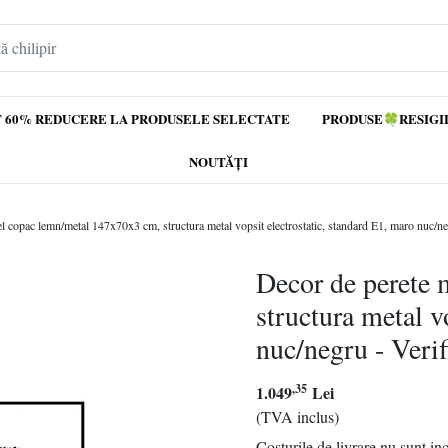
 60% REDUCERE LA PRODUSELE SELECTATE
PRODUSE🍀RESIGI
NOUTĂȚI
l copac lemn/metal 147x70x3 cm, structura metal vopsit electrostatic, standard E1, maro nuc/n
Decor de perete
structura metal v
nuc/negru - Veri
,35
1.049
Lei
(TVA inclus)
Costurile de livrare nu sunt in