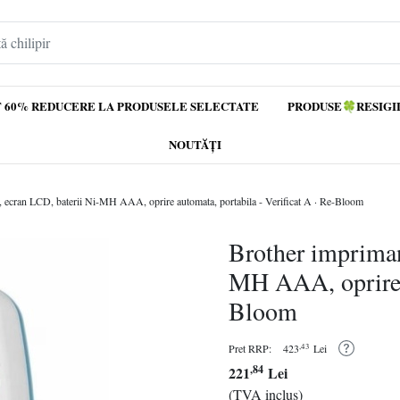
 60% REDUCERE LA PRODUSELE SELECTATE
PRODUSE🍀RESIGI
NOUTĂȚI
r, ecran LCD, baterii Ni-MH AAA, oprire automata, portabila - Verificat A · Re-Bloom
Brother impriman
MH AAA, oprire a
Bloom
,43
Pret RRP:
423
Lei
,84
221
Lei
(TVA inclus)