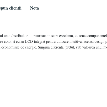
pun clientii
Nota
cul unui distribuitor — returnata in stare excelenta, cu toate componentele
 color si ecran LCD integrat pentru utilizare intuitiva, acelasi design 
u economisire de energie. Singura diferenta: pretul, sub valoarea unui m