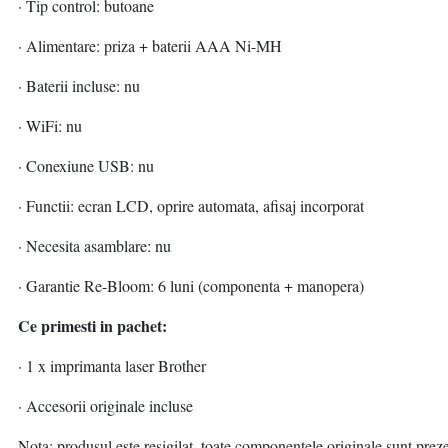
· Tip control: butoane
· Alimentare: priza + baterii AAA Ni-MH
· Baterii incluse: nu
· WiFi: nu
· Conexiune USB: nu
· Functii: ecran LCD, oprire automata, afisaj incorporat
· Necesita asamblare: nu
· Garantie Re-Bloom: 6 luni (componenta + manopera)
Ce primesti in pachet:
· 1 x imprimanta laser Brother
· Accesorii originale incluse
Nota: produsul este resigilat, toate componentele originale sunt prez