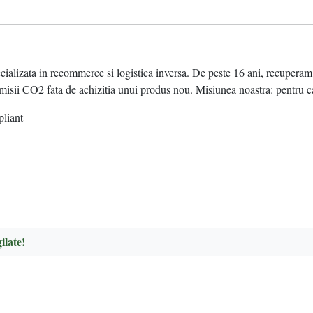
ata in recommerce si logistica inversa. De peste 16 ani, recuperam valo
sii CO2 fata de achizitia unui produs nou. Misiunea noastra: pentru ca
pliant
ilate!