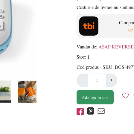
Costurile de livrare nu sunt in
Cumpara
de 
Vandut de:
ASAP REVERSE 
Stoc
1
Cod produs - SKU
BGS-4977
−
+
A
Adauga in cos