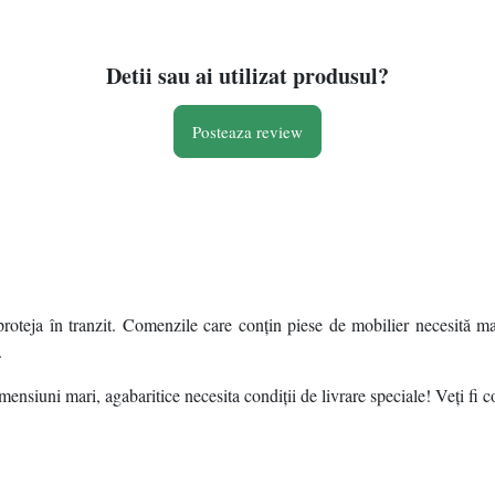
Detii sau ai utilizat produsul?
Posteaza review
roteja în tranzit. Comenzile care conțin piese de mobilier necesită ma
.
ensiuni mari, agabaritice necesita condiții de livrare speciale! Veți fi c