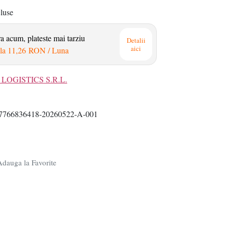
cluse
 acum, plateste mai tarziu
Detalii
aici
la
11,26 RON
/ Luna
LOGISTICS S.R.L.
766836418-20260522-A-001
dauga la Favorite