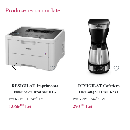
Produse recomandate
RESIGILAT Imprimanta
RESIGILAT Cafetiera
laser color Brother HL-
De’Longhi ICM16731,
L3215CW, A4, USB 2.0, Wi-
1200W, Carafa termica din
,00
,00
Pret RRP:
1.264
Lei
Pret RRP:
344
Lei
Fi, 18 ppm negru, 18 ppm
otel inoxidabil, Capacitate
,00
,00
1.066
Lei
290
Lei
color
1.25 L, 10 cesti, Ecran LCD,
Timer, Selector Aroma,
Sistem anti-picurare, Oprire
automata, Inox/Negru