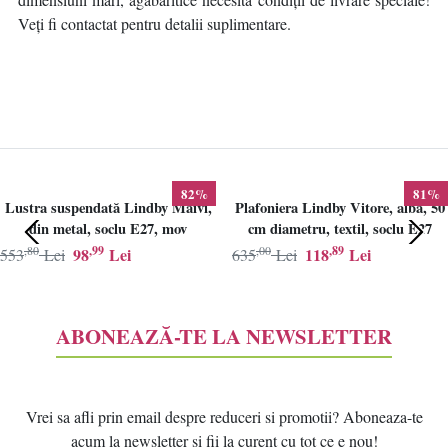
Veți fi contactat pentru detalii suplimentare.
82%
81%
Lustra suspendată Lindby Maivi,
Plafoniera Lindby Vitore, alba, 50
din metal, soclu E27, mov
cm diametru, textil, soclu E27
,80
,99
,00
,89
98
Lei
118
Lei
553
Lei
635
Lei
ABONEAZĂ-TE LA NEWSLETTER
Vrei sa afli prin email despre reduceri si promotii? Aboneaza-te
acum la newsletter si fii la curent cu tot ce e nou!