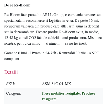
De ce Re-Bloom:
Re-Bloom face parte din ARLL Group, o companie romaneasca
specializata in recommerce si logistica inversa. De peste 16 ani,
recuperam valoarea din produse care altfel ar fi ajuns la depozit
sau la dezasamblare. Fiecare produs Re-Bloom evita, in medie,
12-48 kg emisii CO2 fata de achizitia unui produs nou. Misiunea
noastra: pentru ca nimic — si nimeni — sa nu fie irosit.
Garantie 6 luni · Livrare in 24-72h · Returnabil 30 zile · ANPC
compliant
Detalii
SKU
ASM-84C-041MX
Piese mobilier resigilate
Produse
Categorii
,
resigilate!