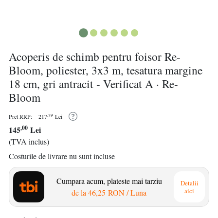
Acoperis de schimb pentru foisor Re-
Bloom, poliester, 3x3 m, tesatura margine
18 cm, gri antracit - Verificat A · Re-
Bloom
,79
Pret RRP:
217
Lei
,00
145
Lei
(TVA inclus)
Costurile de livrare nu sunt incluse
Cumpara acum, plateste mai tarziu
Detalii
aici
de la
46,25 RON
/ Luna