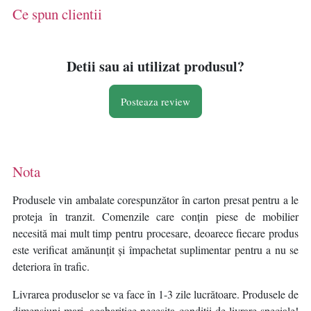
drenaj, 8 tarusi inclusi, bej -
Ce spun clientii
Verificat A · Re-Bloom
Detii sau ai utilizat produsul?
Posteaza review
Nota
Produsele vin ambalate corespunzător în carton presat pentru a le
proteja în tranzit. Comenzile care conțin piese de mobilier
necesită mai mult timp pentru procesare, deoarece fiecare produs
este verificat amănunțit și împachetat suplimentar pentru a nu se
deteriora în trafic.
Livrarea produselor se va face în 1-3 zile lucrătoare. Produsele de
dimensiuni mari, agabaritice necesita condiții de livrare speciale!