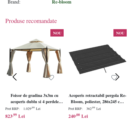
Re-bloom
Brand
Produse recomandate
NOU
NOU
Foisor de gradina 3x3m cu
Acoperis retractabil pergola Re-
acoperis dublu si 4 perdele
Bloom, poliester, 286x245 cm,
laterale cu fermoar,
protectie UV30+, gri inchis -
,99
,99
Pret RRP:
1.029
Lei
Pret RRP:
362
Lei
fier/poliester PA hidrofug,
Verificat A · Re-Bloom
,99
,00
823
Lei
240
Lei
300x300cm, streasina
200cm/varf 270cm, 8 gauri