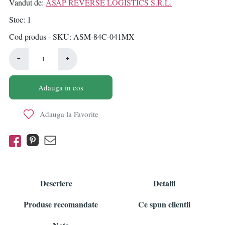
Vandut de:
ASAP REVERSE LOGISTICS S.R.L.
Stoc
1
Cod produs - SKU
ASM-84C-041MX
−
+
Adauga in cos
Adauga la Favorite
Descriere
Detalii
Produse recomandate
Ce spun clientii