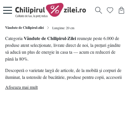
Vândute de Chilipirul-zilei
Lungime: 20 cm
Vândute de Chilipirul-Zilei
Categoria
reunește peste 6.000 de
produse atent selecționate, livrate direct de noi, la prețuri gândite
să aducă un plus de energie în casa ta — acum cu reduceri de
până la 80%.
Descoperă o varietate largă de articole, de la mobilă și corpuri de
iluminat, la ustensile de bucătărie, produse pentru copii, accesorii
pentru animale de companie, decorațiuni, bricolaj și multe alte
Afiseaza mai mult
idei practice pentru un nou început.
Fie că vrei să reîmprospătezi atmosfera din casă, să te organizezi
mai bine sau pur și simplu să profiți de un preț avantajos, aici
găsești soluții inspirate pentru fiecare colț și pentru fiecare plan.
👉 Stocurile sunt limitate, iar ofertele se actualizează constant.