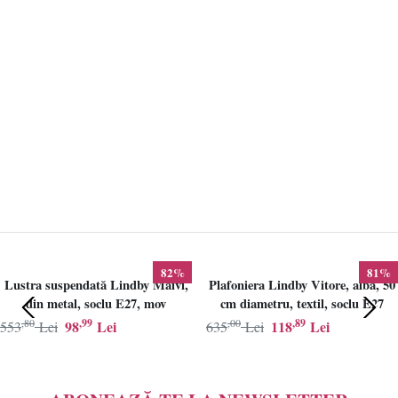
82%
81%
Lustra suspendată Lindby Maivi,
Plafoniera Lindby Vitore, alba, 50
din metal, soclu E27, mov
cm diametru, textil, soclu E27
,80
,99
,00
,89
98
Lei
118
Lei
553
Lei
635
Lei