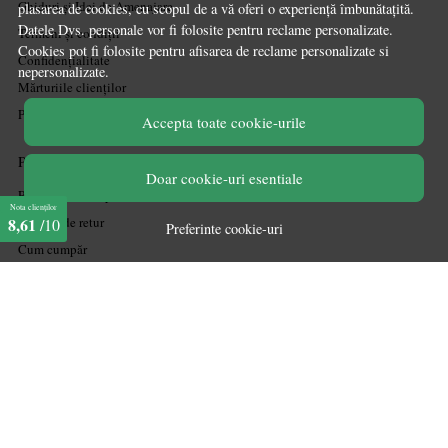
Ghiduri și Idei de Amenajare
plasarea de cookies, cu scopul de a vă oferi o experiență îmbunătațită.
Datele Dvs. personale vor fi folosite pentru reclame personalizate.
Termeni și condiții
Cookies pot fi folosite pentru afisarea de reclame personalizate si
Confidențialitate
nepersonalizate.
Mărturiile clienților
Politica de Cookies
Accepta toate cookie-urile
PLATA SI LIVRARE
Doar cookie-uri esentiale
Politica de transport
Nota clienților
Politica de retur
8,61
/10
Preferinte cookie-uri
Cum cumpăr
Coșul meu
Metode de plată
Garanție
ASISTENTA
Contactează-ne
Informatii legale