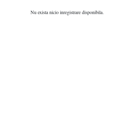
Alege acum produsele preferate și profită de prețurile speciale de
Nu exista nicio inregistrare disponibila.
primăvară.
Reducerea se aplică produselor vândute de Chilipirul-Zilei.
Excepție: produse sub 12 lei.