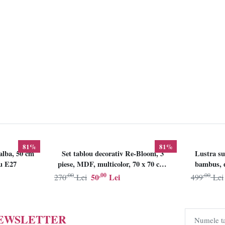
81%
81%
alba, 50 cm
Set tablou decorativ Re-Bloom, 3
Lustra su
lu E27
piese, MDF, multicolor, 70 x 70 cm,
bambus, d
Resigilat, Grad B
,00
,00
,00
50
Lei
270
Lei
499
Lei
NEWSLETTER
Numele t