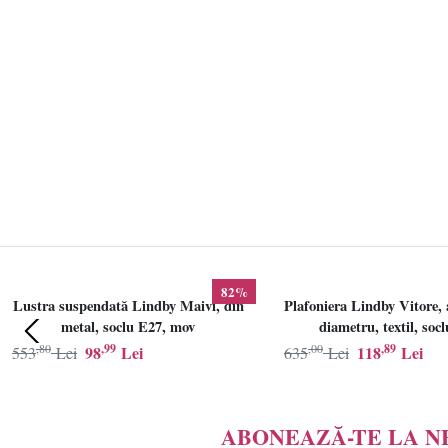
82%
Lustra suspendată Lindby Maivi, din
Plafoniera Lindby Vitore, 
metal, soclu E27, mov
diametru, textil, soc
,80
,99
,00
,89
98
Lei
118
Lei
553
Lei
635
Lei
ABONEAZĂ-TE LA 