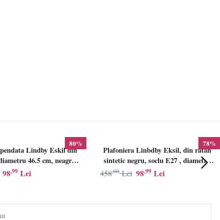
80%
78%
pendata Lindby Eskil din
Plafoniera Linbdby Eksil, din ratan
iametru 46.5 cm, neagra,
sintetic negru, soclu E27 , diametru
E27
46.5cm, LINDBY
,99
,00
,99
98
Lei
98
Lei
458
Lei
au