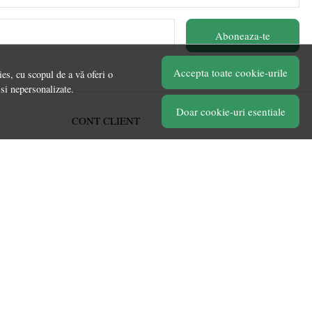
Aboneaza-te
Accepta toate cookie-urile
es, cu scopul de a vă oferi o
 si nepersonalizate.
Doar cookie-uri esentiale
CONT CLIENT
Acces cont
Înregistrare
Contul meu
Ieșire
Istoric comenzi
Produse favorite