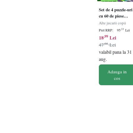
Set de 4 puzzle-uri
cu 60 de piese
Quokka, lemn,
Alte jucarii copii
multicolor
,33
Pret RRP:
95
Lei
,99
18
Lei
,66
47
Lei
valabil pana la 31
aug.
Adauga in
cos