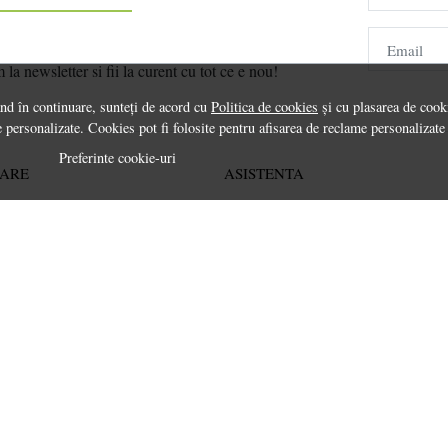
Email
a newsletter si fii la curent cu tot ce e nou!
ând în continuare, sunteți de acord cu
Politica de cookies
și cu plasarea de cooki
 personalizate. Cookies pot fi folosite pentru afisarea de reclame personalizate
Preferinte cookie-uri
RARE
ASISTENTA
rt
Contactează-ne
Informatii legale
Întrebări frecvente
ANPC
Soluționarea litigiilor