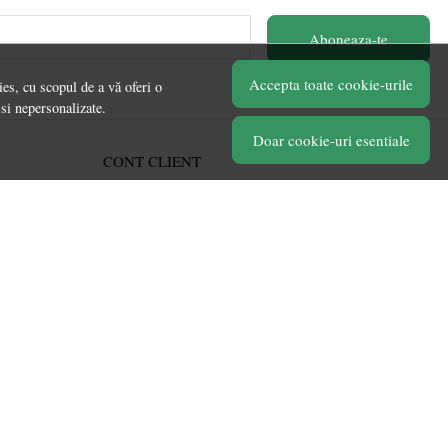
Aboneaza-te
Accepta toate cookie-urile
es, cu scopul de a vă oferi o
 si nepersonalizate.
Doar cookie-uri esentiale
CONT CLIENT
Acces cont
Înregistrare
Contul meu
Ieșire
Istoric comenzi
Produse favorite