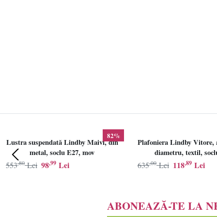
82%
Lustra suspendată Lindby Maivi, din
Plafoniera Lindby Vitore, 
metal, soclu E27, mov
diametru, textil, soc
,80
,99
,00
,89
98
Lei
118
Lei
553
Lei
635
Lei
ABONEAZĂ-TE LA 