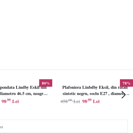
80%
78%
pendata Lindby Eskil din
Plafoniera Linbdby Eksil, din ratan
iametru 46.5 cm, neagra,
sintetic negru, soclu E27 , diametru
E27
46.5cm, LINDBY
,99
,00
,99
98
Lei
98
Lei
458
Lei
au