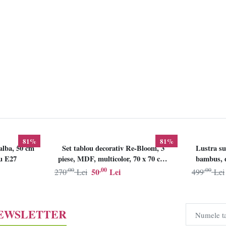
81%
81%
alba, 50 cm
Set tablou decorativ Re-Bloom, 3
Lustra su
lu E27
piese, MDF, multicolor, 70 x 70 cm,
bambus, d
Resigilat, Grad B
,00
,00
,00
50
Lei
270
Lei
499
Lei
NEWSLETTER
Numele t