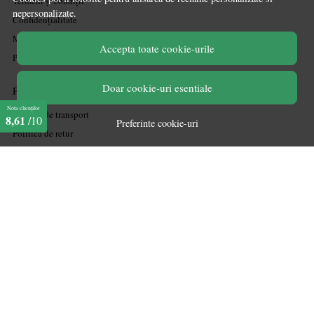
Termeni și condiții
nepersonalizate.
Confidențialitate
Mărturiile clienților
Accepta toate cookie-urile
Politica de Cookies
Doar cookie-uri esentiale
PLATA SI LIVRARE
Nota clienților
Politica de transport
8,61
/10
Preferinte cookie-uri
Politica de retur
Cum cumpăr
Coșul meu
Metode de plată
Garanție
ASISTENTA
Contactează-ne
Informatii legale
Întrebări frecvente