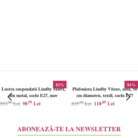
82%
81%
Lustra suspendată Lindby Maivi,
Plafoniera Lindby Vitore, alba, 50
din metal, soclu E27, mov
cm diametru, textil, soclu E27
,80
,99
,00
,89
98
Lei
118
Lei
553
Lei
635
Lei
ABONEAZĂ-TE LA NEWSLETTER