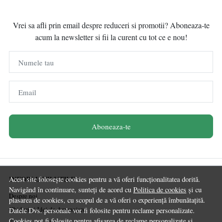
Vrei sa afli prin email despre reduceri si promotii? Aboneaza-te
acum la newsletter si fii la curent cu tot ce e nou!
Numele tau
Email
Aboneaza-te
INFORMATII UTILE
Acest site folosește cookies pentru a vă oferi funcționalitatea dorită.
Navigând în continuare, sunteți de acord cu
Politica de cookies
și cu
Despre noi
plasarea de cookies, cu scopul de a vă oferi o experiență îmbunătațită.
Ghiduri și Idei de Amenajare
Datele Dvs. personale vor fi folosite pentru reclame personalizate.
Cookies pot fi folosite pentru afisarea de reclame personalizate si