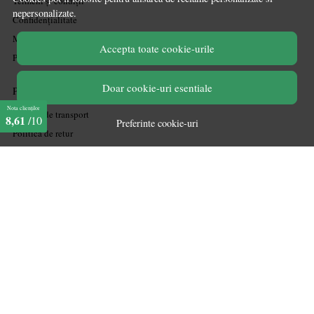
Termeni și condiții
nepersonalizate.
Confidențialitate
Mărturiile clienților
Accepta toate cookie-urile
Politica de Cookies
Doar cookie-uri esentiale
PLATA SI LIVRARE
Nota clienților
Politica de transport
8,61
/10
Preferinte cookie-uri
Politica de retur
Cum cumpăr
Coșul meu
Metode de plată
Garanție
ASISTENTA
Contactează-ne
Informatii legale
Întrebări frecvente