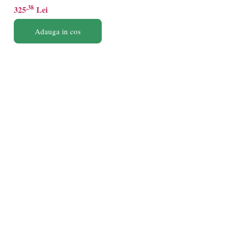
,38
325
Lei
Adauga in cos