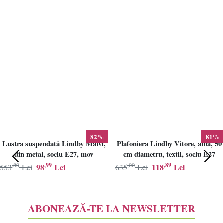
82%
81%
Lustra suspendată Lindby Maivi,
Plafoniera Lindby Vitore, alba, 50
din metal, soclu E27, mov
cm diametru, textil, soclu E27
,80
,99
,00
,89
98
Lei
118
Lei
553
Lei
635
Lei
ABONEAZĂ-TE LA NEWSLETTER