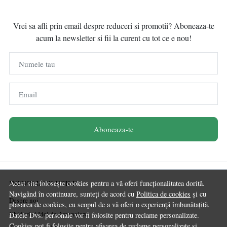
Vrei sa afli prin email despre reduceri si promotii? Aboneaza-te
acum la newsletter si fii la curent cu tot ce e nou!
Numele tau
Email
Aboneaza-te
INFORMATII UTILE
Acest site folosește cookies pentru a vă oferi funcționalitatea dorită.
Navigând în continuare, sunteți de acord cu
Politica de cookies
și cu
Despre noi
plasarea de cookies, cu scopul de a vă oferi o experiență îmbunătațită.
Ghiduri și Idei de Amenajare
Datele Dvs. personale vor fi folosite pentru reclame personalizate.
Cookies pot fi folosite pentru afisarea de reclame personalizate si