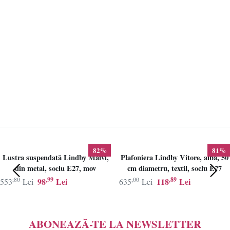
82%
81%
Lustra suspendată Lindby Maivi,
Plafoniera Lindby Vitore, alba, 50
din metal, soclu E27, mov
cm diametru, textil, soclu E27
,80
,99
,00
,89
98
Lei
118
Lei
553
Lei
635
Lei
ABONEAZĂ-TE LA NEWSLETTER