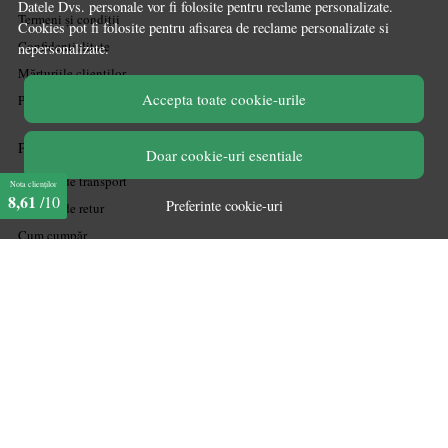
Datele Dvs. personale vor fi folosite pentru reclame personalizate.
Termeni și condiții
Cookies pot fi folosite pentru afisarea de reclame personalizate si
Confidențialitate
nepersonalizate.
Mărturiile clienților
Accepta toate cookie-urile
Politica de Cookies
PLATA SI LIVRARE
Doar cookie-uri esentiale
Politica de transport
Nota clienților
8,61
/10
Preferinte cookie-uri
Politica de retur
Cum cumpăr
Coșul meu
Metode de plată
Garanție
ASISTENTA
Contactează-ne
Informatii legale