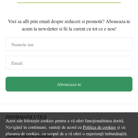
Vrei sa afli prin email despre reduceri si promotii? Aboneaza-te
acum la newsletter si fii la curent cu tot ce e nou!
Numele tau
Email
Aboneaza-te
INFORMATII UTILE
Acest site folosește cookies pentru a vă oferi funcționalitatea dorită.
Navigând în continuare, sunteți de acord cu
Politica de cookies
și cu
Despre noi
plasarea de cookies, cu scopul de a vă oferi o experiență îmbunătațită.
Ghiduri și Idei de Amenajare