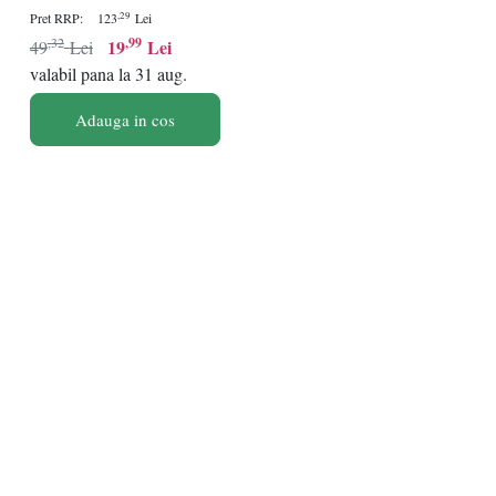
,29
Pret RRP:
123
Lei
,32
,99
19
Lei
49
Lei
valabil pana la 31 aug.
Adauga in cos