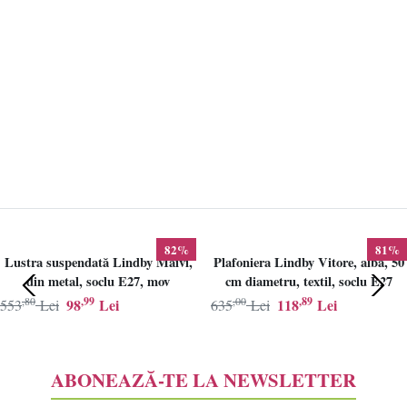
82%
81%
Lustra suspendată Lindby Maivi,
Plafoniera Lindby Vitore, alba, 50
din metal, soclu E27, mov
cm diametru, textil, soclu E27
,80
,99
,00
,89
98
Lei
118
Lei
553
Lei
635
Lei
ABONEAZĂ-TE LA NEWSLETTER