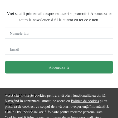
Vrei sa afli prin email despre reduceri si promotii? Aboneaza-te
acum la newsletter si fii la curent cu tot ce e nou!
Numele tau
Email
Aboneaza-te
INFORMATII UTILE
Acest site folosește cookies pentru a vă oferi funcționalitatea dorită.
Navigând în continuare, sunteți de acord cu
Politica de cookies
și cu
Despre noi
plasarea de cookies, cu scopul de a vă oferi o experiență îmbunătațită.
Ghiduri și Idei de Amenajare
Datele Dvs. personale vor fi folosite pentru reclame personalizate.
Cookies pot fi folosite pentru afisarea de reclame personalizate si