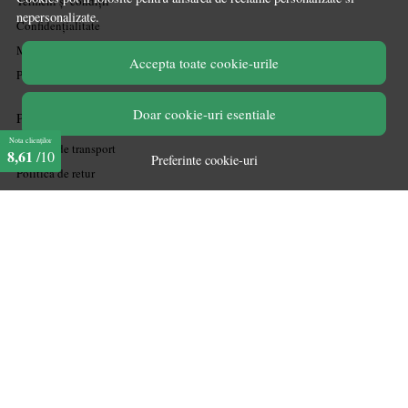
Termeni și condiții
nepersonalizate.
Confidențialitate
Mărturiile clienților
Accepta toate cookie-urile
Politica de Cookies
Doar cookie-uri esentiale
PLATA SI LIVRARE
Nota clienților
Politica de transport
8,61
/10
Preferinte cookie-uri
Politica de retur
Cum cumpăr
Coșul meu
Metode de plată
Garanție
ASISTENTA
Contactează-ne
Informatii legale
Întrebări frecvente