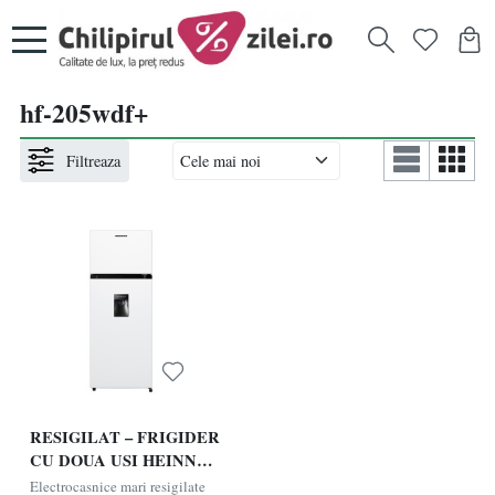
hf-205wdf+
Filtreaza
RESIGILAT – FRIGIDER
CU DOUA USI HEINNER
HF-205WDF+, Clasa F,
Electrocasnice mari resigilate