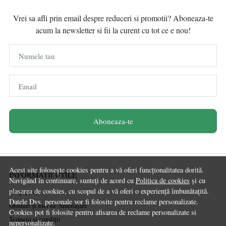
Vrei sa afli prin email despre reduceri si promotii? Aboneaza-te
acum la newsletter si fii la curent cu tot ce e nou!
Numele tau
Email
Aboneaza-te
Acest site folosește cookies pentru a vă oferi funcționalitatea dorită.
INFORMATII UTILE
Navigând în continuare, sunteți de acord cu
Politica de cookies
și cu
plasarea de cookies, cu scopul de a vă oferi o experiență îmbunătațită.
Despre noi
Datele Dvs. personale vor fi folosite pentru reclame personalizate.
Ghiduri și Idei de Amenajare
Cookies pot fi folosite pentru afisarea de reclame personalizate si
Termeni și condiții
nepersonalizate.