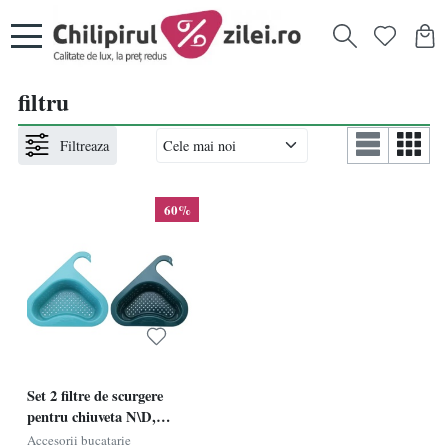
filtru
Filtreaza
60%
Set 2 filtre de scurgere
pentru chiuveta N\D,
plastic, albastru/verde
Accesorii bucatarie