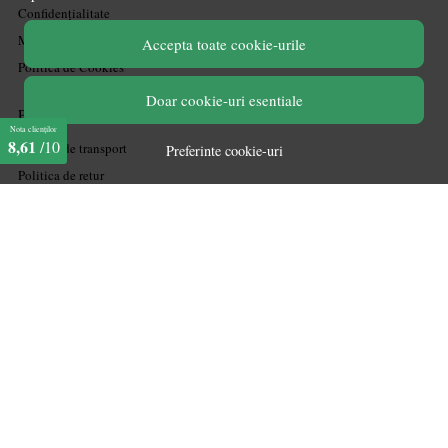
Confidențialitate
Mărturiile clienților
Accepta toate cookie-urile
Politica de Cookies
Doar cookie-uri esentiale
PLATA SI LIVRARE
Nota clienților
8,61
/10
Politica de transport
Preferinte cookie-uri
Politica de retur
Cum cumpăr
Coșul meu
Metode de plată
Garanție
ASISTENTA
Contactează-ne
Informatii legale
Întrebări frecvente
ANPC