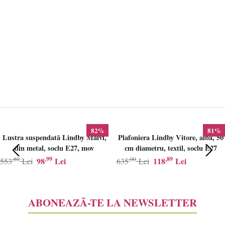
82%
81%
Lustra suspendată Lindby Maivi,
Plafoniera Lindby Vitore, alba, 50
din metal, soclu E27, mov
cm diametru, textil, soclu E27
,80
,99
,00
,89
98
Lei
118
Lei
553
Lei
635
Lei
ABONEAZĂ-TE LA NEWSLETTER