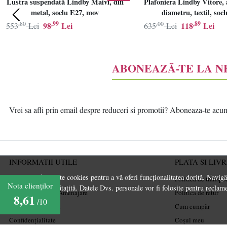
Lustra suspendată Lindby Maivi, din
Plafoniera Lindby Vitore, 
Oțel inoxidabil
metal, soclu E27, mov
diametru, textil, soc
,80
,99
,00
,89
98
Lei
118
Lei
553
Lei
635
Lei
panza
panza oxford
pet
ABONEAZĂ-TE LA 
Piele
Piele PU
Vrei sa afli prin email despre reduceri si promotii? Aboneaza-te acum l
Piele sintetica
Plastic
Poliester
INFORMATII UTILE
PLATA SI LIV
Polipropilena
Acest site folosește cookies pentru a vă oferi funcționalitatea dorită. Navig
Despre noi
Politica de transpo
Poliuretan
Nota clienților
experiență îmbunătațită. Datele Dvs. personale vor fi folosite pentru reclame
Ghiduri și Idei de Amenajare
Politica de retur
8,61
pp
/10
Termeni și condiții
Cum cumpăr
PVC
Confidențialitate
Coșul meu