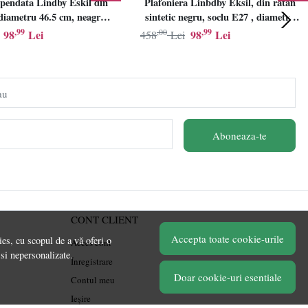
pendata Lindby Eskil din
Plafoniera Linbdby Eksil, din ratan
iametru 46.5 cm, neagra,
sintetic negru, soclu E27 , diametru
E27
46.5cm, LINDBY
,99
,00
,99
98
Lei
98
Lei
458
Lei
au
Aboneaza-te
CONT CLIENT
Accepta toate cookie-urile
es, cu scopul de a vă oferi o
Acces cont
 si nepersonalizate.
Înregistrare
Doar cookie-uri esentiale
Contul meu
Ieșire