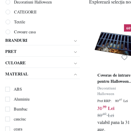
Explorează selecția noas
Decoratiuni Halloween
CATEGORII
Textile
6
Covoare casa
BRANDURI
Aniversare & Sarbatori
PRET
Halloween
CULOARE
MATERIAL
Covoras de intrare
pentru Halloween
Sizzlepop, poliester
Decoratiuni
ABS
multicolor, 60 x 40
Halloween
Aluminiu
cm
,07
Pret RRP:
80
Lei
,99
31
Lei
Bumbac
,07
80
Lei
cauciuc
valabil pana la 31
ceara
aug.