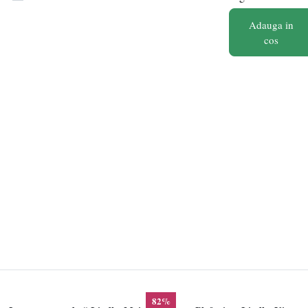
Ceramica
Adauga in
cos
cupru
diamant
fibra de sticla
hartie
inox
latex
Lemn
MDF
Metal
Microfibra
nailon
Oțel
82%