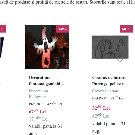
tră de produse și profită de ofertele de restart. Stocurile sunt reale și l
0%
60%
60%
Decoratiune
Covoras de intrare
fantoma gonflabila
Purrugs, poliester,
,
iluminata pentru
gri inchis/negru, 60
Decoratiuni
Covorase intrare
Halloween
x 90 cm
Halloween
,62
Pret RRP:
82
Lei
YIZHIHUA,
,60
Pret RRP:
429
Lei
,99
32
Lei
poliester, alb/negru,
,99
67
Lei
,62
243 cm
82
Lei
,84
171
Lei
valabil pana la 31
valabil pana la 31
aug.
aug.