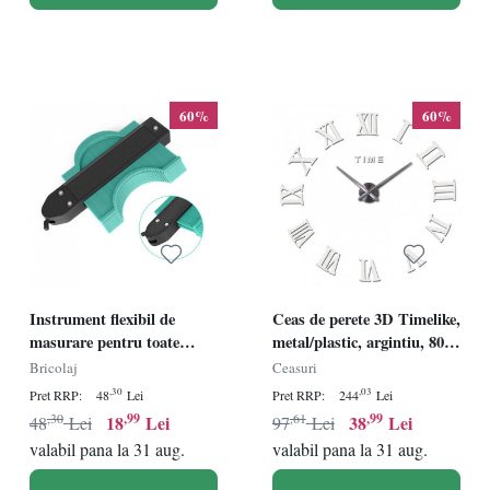
60%
60%
Instrument flexibil de
Ceas de perete 3D Timelike,
masurare pentru toate
metal/plastic, argintiu, 80
contururile MIMIVIVA,
cm
Bricolaj
Ceasuri
plastic/metal, negru/
,30
,03
Pret RRP:
48
Lei
Pret RRP:
244
Lei
turcoaz, 127 mm
,30
,99
,61
,99
18
Lei
38
Lei
48
Lei
97
Lei
valabil pana la 31 aug.
valabil pana la 31 aug.