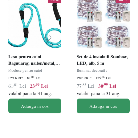
Lesa pentru caini
Set de 4 instalatii Stanbow,
Baguuaray, nailon/metal,
LED, alb, 5 m
albastru deschis, 180 cm
Produse pentru catei
Iluminat decorativ
,01
,06
Pret RRP:
61
Lei
Pret RRP:
155
Lei
,01
,99
,83
,99
23
Lei
30
Lei
61
Lei
77
Lei
valabil pana la 31 aug.
valabil pana la 31 aug.
Adauga in cos
Adauga in cos