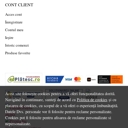
CONT CLIENT
Acces cont
Înregistrare
Contul meu
Ieșire
Istoric comenzi
Produse favorite
Acest site folosește cookies pentru a vă oferi funcționalitatea dorită.
Navigând în continuare, sunteți de acord cu
Politica de cookies
și cu
plasarea de cookies, cu scopul de a vă oferi o experiență îmbunătațită.
Datele Dvs. personale vor fi folosite pentru reclame personalizate.
Cookies pot fi folosite pentru afisarea de reclame personalizate si
nepersonalizate.
marketplace partner