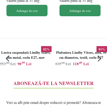
valabil pana la 31 aug.
valabil pana la 31 aug.
Adauga in cos
Adauga in cos
82%
81%
Lustra suspendată Lindby Maivi,
Plafoniera Lindby Vitore, alba, 50
din metal, soclu E27, mov
cm diametru, textil, soclu E27
,80
,99
,00
,89
98
Lei
118
Lei
553
Lei
635
Lei
ABONEAZĂ-TE LA NEWSLETTER
Vrei sa afli prin email despre reduceri si promotii? Aboneaza-te