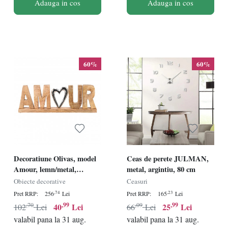
Adauga in cos
Adauga in cos
60%
60%
Decoratiune Olivas, model
Ceas de perete JULMAN,
Amour, lemn/metal,
metal, argintiu, 80 cm
natur/argintiu, 50 x 5 x 15
Obiecte decorative
Ceasuri
cm
,74
,23
Pret RRP:
256
Lei
Pret RRP:
165
Lei
,70
,99
,09
,99
40
Lei
25
Lei
102
Lei
66
Lei
valabil pana la 31 aug.
valabil pana la 31 aug.