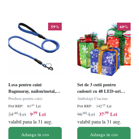
59%
60%
Lesa pentru caini
Set de 3 cutii pentru
Baguuaray, nailon/metal,
cadouri cu 48 LED-uri
albastru, 150 cm
Gresonic, metal/textil, 18 x
Produse pentru catei
Ambalaje Craciun
18 x 18 cm / 15 x 15 x 15 cm
,01
,35
Pret RRP:
61
Lei
Pret RRP:
142
Lei
/ 13 x 13 x 13 cm
,40
,99
,80
,99
9
Lei
37
Lei
24
Lei
96
Lei
valabil pana la 31 aug.
valabil pana la 31 aug.
Adauga in cos
Adauga in cos