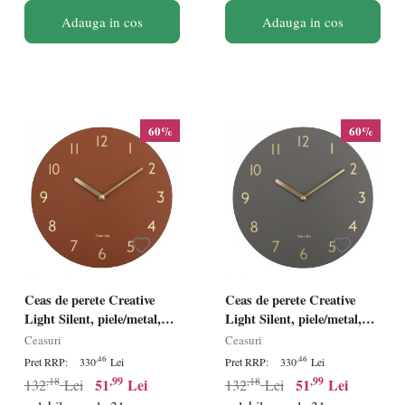
Adauga in cos
Adauga in cos
60%
60%
Ceas de perete Creative
Ceas de perete Creative
Light Silent, piele/metal,
Light Silent, piele/metal,
maro/auriu, 30 cm
gri/auriu, 30 cm
Ceasuri
Ceasuri
,46
,46
Pret RRP:
330
Lei
Pret RRP:
330
Lei
,18
,99
,18
,99
51
Lei
51
Lei
132
Lei
132
Lei