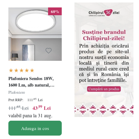
60%
Plafoniera Semlos 18W,
1600 Lm, alb natural,
4000K, plastic, 23 x 2.4 cm
Plafoniere
,85
Pret RRP:
111
Lei
,85
,99
43
Lei
111
Lei
valabil pana la 31 aug.
Adauga in cos