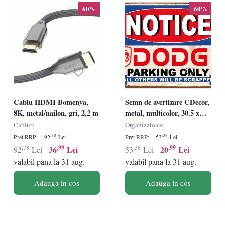
60%
60%
Cablu HDMI Bomenya,
Semn de avertizare CDecor,
8K, metal/nailon, gri, 2,2 m
metal, multicolor, 30.5 x
20.3 cm
Cabluri
Organizatoare
,78
,38
Pret RRP:
92
Lei
Pret RRP:
53
Lei
,78
,99
,38
,99
36
Lei
20
Lei
92
Lei
53
Lei
valabil pana la 31 aug.
valabil pana la 31 aug.
Adauga in cos
Adauga in cos