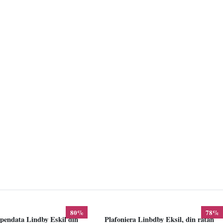
80%
78%
pendata Lindby Eskil din
Plafoniera Linbdby Eksil, din ratan