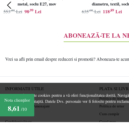
metal, soclu E27, mov
diametru, textil, soc
Oțel
,80
,99
,00
,89
98
Lei
118
Lei
553
Lei
635
Lei
Oțel inoxidabil
panza
ABONEAZĂ-TE LA 
panza oxford
pet
Piele
Vrei sa afli prin email despre reduceri si promotii? Aboneaza-te acum l
Piele PU
Piele sintetica
Plastic
INFORMATII UTILE
PLATA SI LIV
Acest site folosește cookies pentru a vă oferi funcționalitatea dorită. Navig
Poliester
Despre noi
Politica de transpo
Nota clienților
experiență îmbunătațită. Datele Dvs. personale vor fi folosite pentru reclame
8,61
Ghiduri și Idei de Amenajare
Politica de retur
Polipropilena
/10
Termeni și condiții
Cum cumpăr
Poliuretan
Confidențialitate
Coșul meu
pp