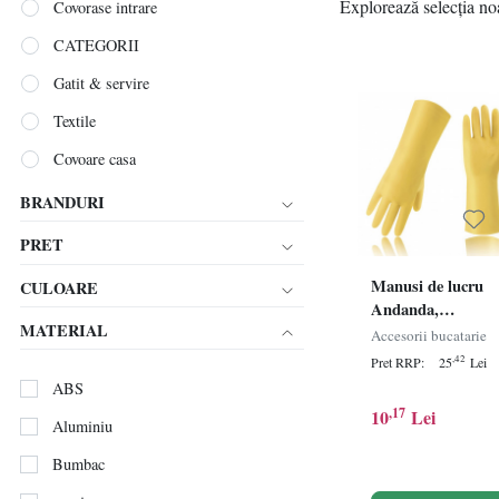
Explorează selecția noas
Covorase intrare
CATEGORII
Gatit & servire
Textile
Covoare casa
BRANDURI
PRET
Manusi de lucru
CULOARE
Andanda,
MATERIAL
cauciuc/latex,
Accesorii bucatarie
galben, marimea 
,42
Pret RRP:
25
Lei
ABS
,17
10
Lei
Aluminiu
Bumbac