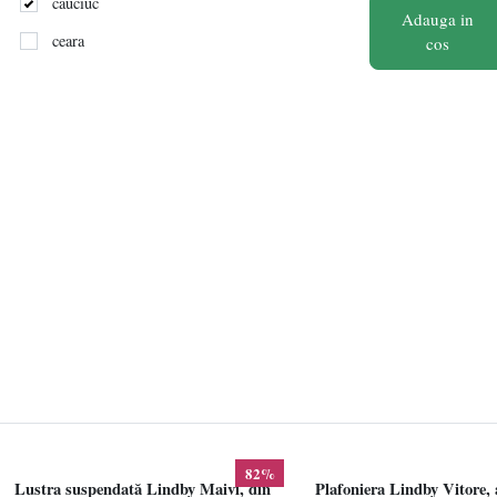
cauciuc
Adauga in
ceara
cos
Ceramica
cupru
diamant
fibra de sticla
hartie
inox
latex
Lemn
MDF
Metal
Microfibra
82%
Lustra suspendată Lindby Maivi, din
Plafoniera Lindby Vitore, 
nailon