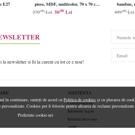
lu E27
piese, MDF, multicolor, 70 x 70 cm,
bambus, d
Resigilat, Grad B
,00
,00
,00
50
Lei
270
Lei
499
Lei
NEWSLETTER
Numele t
Email
a newsletter si fii la curent cu tot ce e nou!
RARE
ASISTENTA
ând în continuare, sunteți de acord cu
Politica de cookies
și cu plasarea de cooki
rt
Contactează-ne
 personalizate. Cookies pot fi folosite pentru afisarea de reclame personalizate
Informatii legale
Preferinte cookie-uri
Întrebări frecvente
ANPC