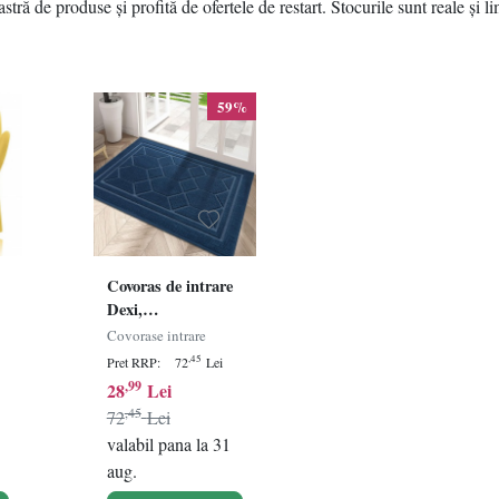
tră de produse și profită de ofertele de restart. Stocurile sunt reale și l
59%
Covoras de intrare
Dexi,
polipropilena/cauciuc,
Covorase intrare
L
albastru inchis, 50
,45
Pret RRP:
72
Lei
x 80 cm
,99
28
Lei
,45
72
Lei
valabil pana la 31
aug.