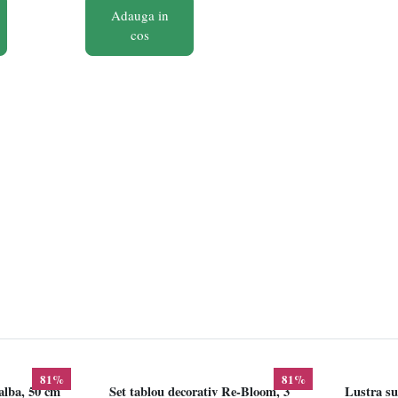
Adauga in
cos
81%
81%
alba, 50 cm
Set tablou decorativ Re-Bloom, 3
Lustra su