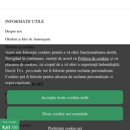
INFORMATII UTILE
Despre noi
Ghiduri și Idei de Amenajare
Termeni și condiții
Acest site folosește cookies pentru a vă oferi funcționalitatea dorită.
Confidențialitate
Navigând în continuare, sunteți de acord cu
Politica de cookies
și cu
Mărturiile clienților
plasarea de cookies, cu scopul de a vă oferi o experiență îmbunătațită.
Politica de Cookies
Datele Dvs. personale vor fi folosite pentru reclame personalizate.
Cookies pot fi folosite pentru afisarea de reclame personalizate si
nepersonalizate.
PLATA SI LIVRARE
Politica de transport
Accepta toate cookie-urile
Politica de retur
Cum cumpăr
Doar cookie-uri esentiale
Coșul meu
Nota clienților
Metode de plată
8,61
/10
Preferinte cookie-uri