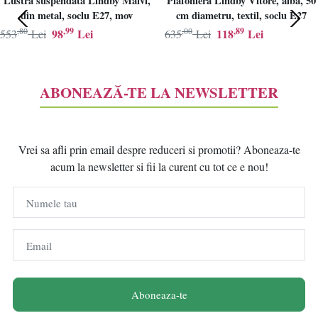
Lustra suspendată Lindby Maivi,
Plafoniera Lindby Vitore, alba, 50
din metal, soclu E27, mov
cm diametru, textil, soclu E27
,80
,99
,00
,89
98
Lei
118
Lei
553
Lei
635
Lei
ABONEAZĂ-TE LA NEWSLETTER
Vrei sa afli prin email despre reduceri si promotii? Aboneaza-te
acum la newsletter si fii la curent cu tot ce e nou!
Numele tau
Email
Aboneaza-te