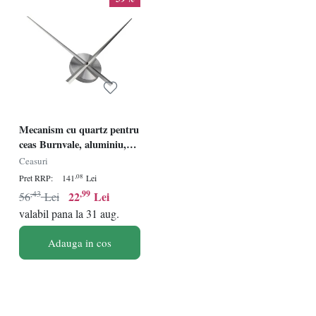
Mecanism cu quartz pentru
ceas Burnvale, aluminiu,
argintiu, 10 x 23,5 x 31,5
Ceasuri
cm
,08
Pret RRP:
141
Lei
,43
,99
22
Lei
56
Lei
valabil pana la 31 aug.
Adauga in cos