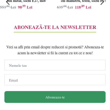
din metal, soclu E27, mov
cm diametru, textil, soclu E27
,80
,99
,00
,89
98
Lei
118
Lei
553
Lei
635
Lei
ABONEAZĂ-TE LA NEWSLETTER
Vrei sa afli prin email despre reduceri si promotii? Aboneaza-te
acum la newsletter si fii la curent cu tot ce e nou!
Numele tau
Email
Aboneaza-te