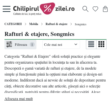
CATEGORII
Mobila
Rafturi & etajere
Songmics
Rafturi & etajere, Songmics
Filtreaza
1
Categoria "Rafturi & Etajere" oferă soluții practice și elegante
pentru organizarea spațiului în locuința ta sau în afacerea ta.
Descoperă o gamă variată de rafturi și etajere, de la modele
simple și funcționale până la opțiuni mai elaborate și design-uri
moderne. Indiferent dacă ai nevoie de soluții de depozitare pentru
cărți, obiecte decorative sau alte articole, găsești aici o selecție
diversificată, potrivită pentru diferite stiluri și necesități. Alege
rafturi de perete, etajere cu sertare, rafturi modulare sau altele,
Afiseaza mai mult
pentru a personaliza spațiul tău și a-l face mai ordonat și mai
atrăgător. Cu rafturile și etajerele noastre, poți transforma orice