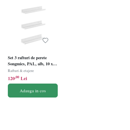
spațiu într-un loc organizat și estetic plăcut.
Set 3 rafturi de perete
Songmics, PAL, alb, 10 x
38 x 5/2 cm, Resigilat, Grad
Rafturi & etajere
A
,00
120
Lei
Adauga in cos