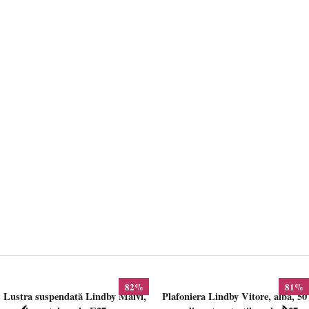
82%
81%
Lustra suspendată Lindby Maivi,
Plafoniera Lindby Vitore, alba, 50