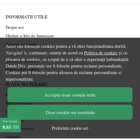
INFORMATII UTILE
Despre noi
Ghiduri și Idei de Amenajare
Termeni și condiții
Acest site folosește cookies pentru a vă oferi funcționalitatea dorită.
Navigând în continuare, sunteți de acord cu
Politica de cookies
și cu
Confidențialitate
plasarea de cookies, cu scopul de a vă oferi o experiență îmbunătațită.
Mărturiile clienților
Datele Dvs. personale vor fi folosite pentru reclame personalizate.
Politica de Cookies
Cookies pot fi folosite pentru afisarea de reclame personalizate si
nepersonalizate.
PLATA SI LIVRARE
Accepta toate cookie-urile
Politica de transport
Politica de retur
Cum cumpăr
Doar cookie-uri esentiale
Coșul meu
Nota clienților
8,61
/10
Preferinte cookie-uri
Metode de plată
Garanție