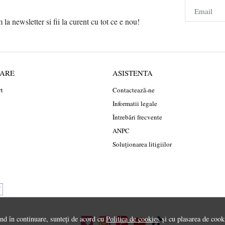
Email
a newsletter si fii la curent cu tot ce e nou!
RARE
ASISTENTA
rt
Contactează-ne
Informatii legale
Întrebări frecvente
ANPC
Soluționarea litigiilor
ând în continuare, sunteți de acord cu
Politica de cookies
și cu plasarea de cooki