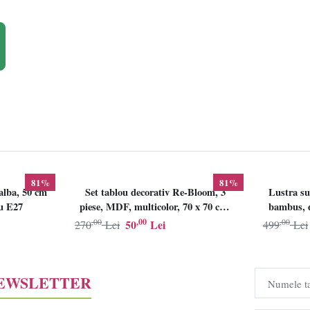
e
e
81%
81%
alba, 50 cm
Set tablou decorativ Re-Bloom, 3
Lustra su
lu E27
piese, MDF, multicolor, 70 x 70 cm,
bambus, d
Resigilat, Grad B
,00
,00
,00
50
Lei
270
Lei
499
Lei
NEWSLETTER
Numele t