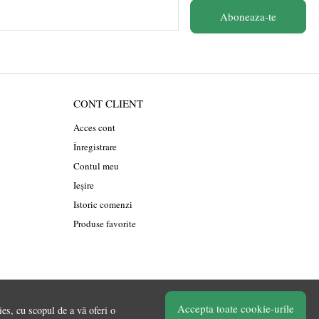
Aboneaza-te
CONT CLIENT
Acces cont
Înregistrare
Contul meu
Ieșire
Istoric comenzi
Produse favorite
Accepta toate cookie-urile
es, cu scopul de a vă oferi o
© Chilipirul Zilei 2026