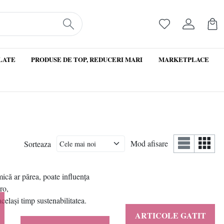
LATE
PRODUSE DE TOP, REDUCERI MARI
MARKETPLACE
Mod afisare
Sorteaza
mică ar părea, poate influența
.ro,
celași timp sustenabilitatea.
ARTICOLE GATIT