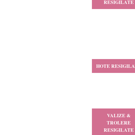
CREALITY
RESIGILATE
DAHUA
Dell
Dwyn Electronics
ELECTRIC CASA SRL
EPSON
EZVIZ
HOTE RESIGIL
Fram
FURY
GIGABYTE
Guido Maria Kretschmer
Heinner
VALIZE &
TROLERE
HIKVISION
RESIGILATE
HiWatch