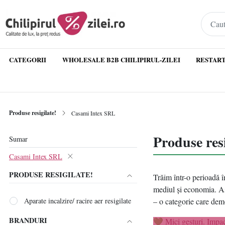
CATEGORII
WHOLESALE B2B CHILIPIRUL-ZILEI
RESTART
Produse resigilate!
Casami Intex SRL
Produse res
Sumar
Casami Intex SRL
PRODUSE RESIGILATE!
Trăim într-o perioadă î
mediul și economia. Aș
Aparate incalzire/ racire aer resigilate
– o categorie care demo
BRANDURI
💚 Mici gesturi. Impa