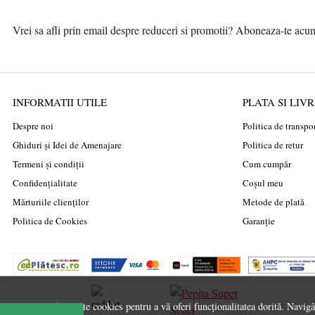
TCL
Vrei sa afli prin email despre reduceri si promotii? Aboneaza-te acum l
TP-Link
Triton
VANORA
INFORMATII UTILE
PLATA SI LIV
VIEWSONIC
Despre noi
Politica de transpo
Vision
Ghiduri și Idei de Amenajare
Politica de retur
WD
Termeni și condiții
Cum cumpăr
Xiaomi
Confidențialitate
Coșul meu
Mărturiile clienților
Metode de plată
Politica de Cookies
Garanție
Acest site folosește cookies pentru a vă oferi funcționalitatea dorită. Navig