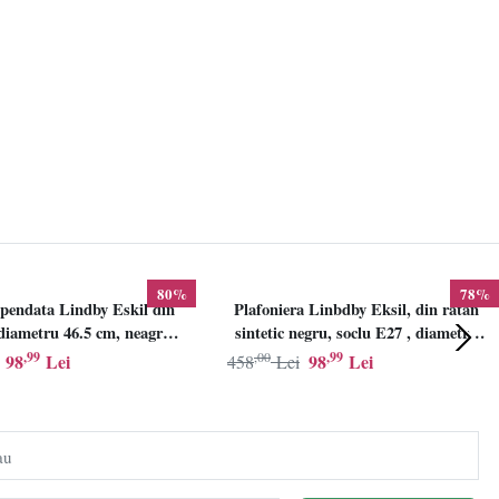
80%
78%
pendata Lindby Eskil din
Plafoniera Linbdby Eksil, din ratan
iametru 46.5 cm, neagra,
sintetic negru, soclu E27 , diametru
E27
46.5cm, LINDBY
,99
,00
,99
98
Lei
98
Lei
458
Lei
au