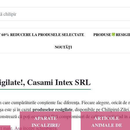
 60% REDUCERE LA PRODUSELE SELECTATE
PRODUSE🍀RESIGI
NOUTĂȚI
igilate!, Casami Intex SRL
n care cumpărăturile conștiente fac diferența. Fiecare alegere, oricât de 
produselor resigilate
a este și în cazul
, disponibile pe Chilipirul-Zilei
nstrează că poți economisi fără compromisuri de calitate, sprijinind în a
APARATE
ARTICOLE
INCALZIRE/
ANIMALE DE
ct mare. Așa începe schimbarea.