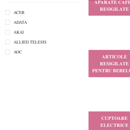
APARATE CAF
RESIGILATE
ACER
ADATA
AKAI
ALLIED TELESIS
AOC
ARTICOLE
APC
RESIGILATE
PENTRU BEBEL
Asap
ASROCK
Asus
BIOSTAR
Casami Intex SRL
CUPTOARE
CRAFTBOT
ELECTRICE