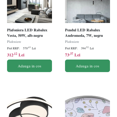
Plafoniera LED Rabalux
Pendul LED Rabalux
Vesta, 50W, alb-negru
Andromeda, 7W, negru
Plafoniere
Plafoniere
,43
,52
Pret RRP:
570
Lei
Pret RRP:
394
Lei
,12
,37
312
Lei
73
Lei
Adauga in cos
Adauga in cos