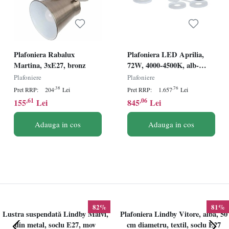
Plafoniera Rabalux
Plafoniera LED Aprilia,
Martina, 3xE27, bronz
72W, 4000-4500K, alb-
negru
Plafoniere
Plafoniere
,38
,76
Pret RRP:
204
Lei
Pret RRP:
1.657
Lei
,61
,06
155
Lei
845
Lei
Adauga in cos
Adauga in cos
82%
81%
Lustra suspendată Lindby Maivi,
Plafoniera Lindby Vitore, alba, 50
din metal, soclu E27, mov
cm diametru, textil, soclu E27