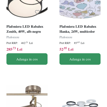
Plafoniera LED Rabalux
Plafoniera LED Rabalux
Zenith, 40W, alb-negru
Hanka, 24W, multicolor
Plafoniere
Plafoniere
,21
,65
Pret RRP:
462
Lei
Pret RRP:
85
Lei
,73
,95
285
Lei
52
Lei
Adauga in cos
Adauga in cos