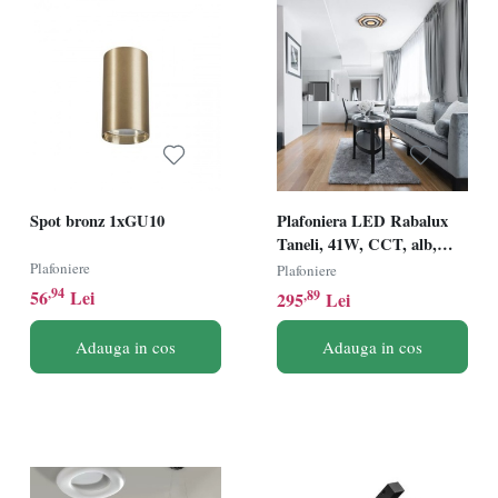
designul interior al unei locuințe sau spații comerciale.
Spot bronz 1xGU10
Plafoniera LED Rabalux
Taneli, 41W, CCT, alb,
dimabil, telecomanda
Plafoniere
Plafoniere
,94
56
Lei
,89
295
Lei
Adauga in cos
Adauga in cos