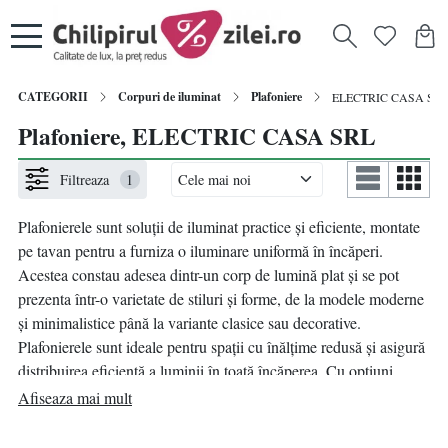
CATEGORII
Corpuri de iluminat
Plafoniere
ELECTRIC CASA SR
Plafoniere, ELECTRIC CASA SRL
Filtreaza
1
Plafonierele sunt soluții de iluminat practice și eficiente, montate
pe tavan pentru a furniza o iluminare uniformă în încăperi.
Acestea constau adesea dintr-un corp de lumină plat și se pot
prezenta într-o varietate de stiluri și forme, de la modele moderne
și minimalistice până la variante clasice sau decorative.
Plafonierele sunt ideale pentru spații cu înălțime redusă și asigură
distribuirea eficientă a luminii în toată încăperea. Cu opțiuni
precum tehnologia LED sau variante cu difuzoare pentru
Afiseaza mai mult
distribuție uniformă a luminii, plafonierele nu doar îndeplinesc
rolul practic de iluminare generală, ci contribuie și la atmosfera și