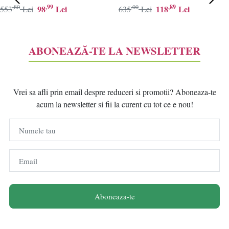
,80
,99
,00
,89
98
Lei
118
Lei
553
Lei
635
Lei
ABONEAZĂ-TE LA NEWSLETTER
Vrei sa afli prin email despre reduceri si promotii? Aboneaza-te
acum la newsletter si fii la curent cu tot ce e nou!
Numele tau
Email
Aboneaza-te