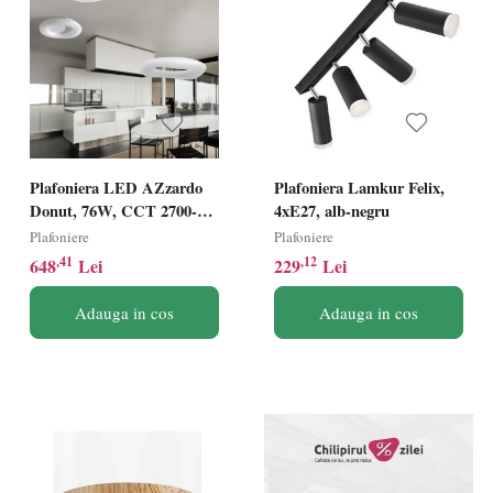
Plafoniera LED AZzardo
Plafoniera Lamkur Felix,
Donut, 76W, CCT 2700-
4xE27, alb-negru
6000K, alb, dimabil,
Plafoniere
Plafoniere
telecomanda
,41
,12
648
Lei
229
Lei
Adauga in cos
Adauga in cos