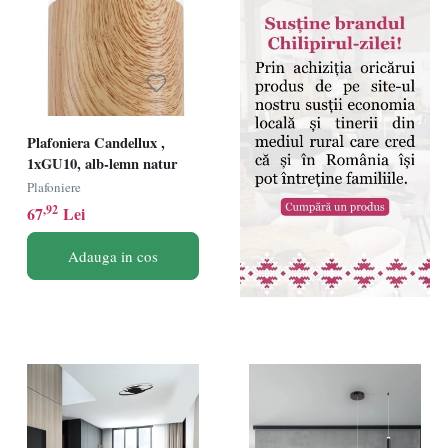
Plafoniera Candellux ,
1xGU10, alb-lemn natur
Plafoniere
,92
67
Lei
Adauga in cos