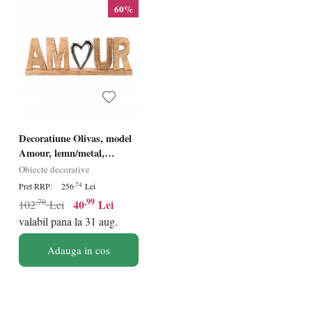
60%
atmosfera distinctivă a casei tale.
Decoratiune Olivas, model
Amour, lemn/metal,
natur/argintiu, 50 x 5 x 15
Obiecte decorative
cm
,74
Pret RRP:
256
Lei
,70
,99
40
Lei
102
Lei
valabil pana la 31 aug.
Adauga in cos