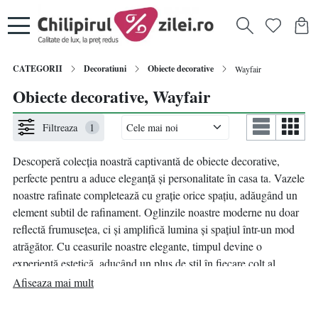
CATEGORII
Decoratiuni
Obiecte decorative
Wayfair
Obiecte decorative, Wayfair
Filtreaza
1
Descoperă colecția noastră captivantă de obiecte decorative,
perfecte pentru a aduce eleganță și personalitate în casa ta. Vazele
noastre rafinate completează cu grație orice spațiu, adăugând un
element subtil de rafinament. Oglinzile noastre moderne nu doar
reflectă frumusețea, ci și amplifică lumina și spațiul într-un mod
atrăgător. Cu ceasurile noastre elegante, timpul devine o
experiență estetică, aducând un plus de stil în fiecare colț al
camerei tale. Ramele foto te ajută să îți expui amintirile dragi într-
Afiseaza mai mult
un mod plin de eleganță și personalitate. Adaugă un strop de
naturalețe cu flori proaspete sau alege figurine care să contureze