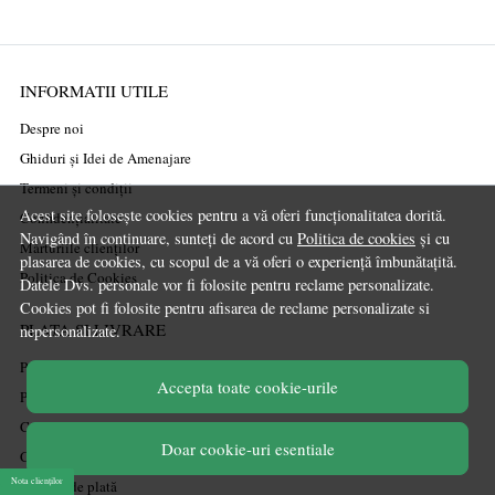
INFORMATII UTILE
Despre noi
Ghiduri și Idei de Amenajare
Termeni și condiții
Acest site folosește cookies pentru a vă oferi funcționalitatea dorită.
Confidențialitate
Navigând în continuare, sunteți de acord cu
Politica de cookies
și cu
Mărturiile clienților
plasarea de cookies, cu scopul de a vă oferi o experiență îmbunătațită.
Politica de Cookies
Datele Dvs. personale vor fi folosite pentru reclame personalizate.
Cookies pot fi folosite pentru afisarea de reclame personalizate si
PLATA SI LIVRARE
nepersonalizate.
Politica de transport
Accepta toate cookie-urile
Politica de retur
Cum cumpăr
Doar cookie-uri esentiale
Coșul meu
Nota clienților
Metode de plată