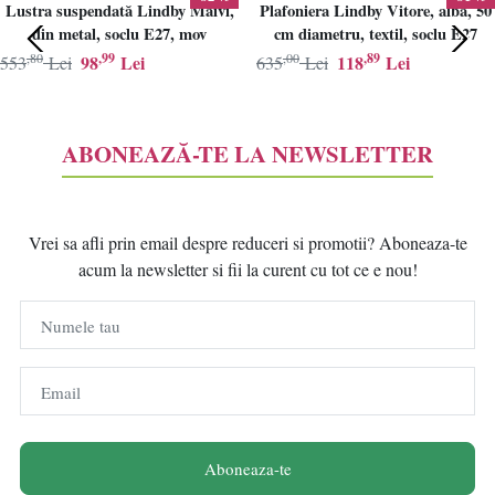
Lustra suspendată Lindby Maivi,
Plafoniera Lindby Vitore, alba, 50
din metal, soclu E27, mov
cm diametru, textil, soclu E27
,80
,99
,00
,89
98
Lei
118
Lei
553
Lei
635
Lei
ABONEAZĂ-TE LA NEWSLETTER
Vrei sa afli prin email despre reduceri si promotii? Aboneaza-te
acum la newsletter si fii la curent cu tot ce e nou!
Numele tau
Email
Aboneaza-te