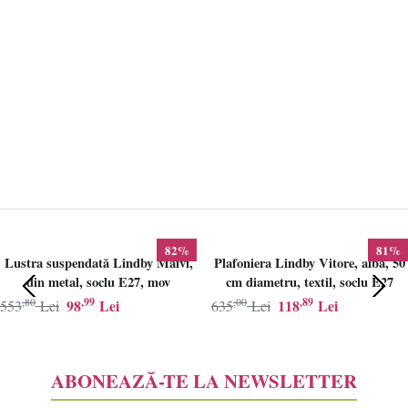
82%
81%
Lustra suspendată Lindby Maivi,
Plafoniera Lindby Vitore, alba, 50
din metal, soclu E27, mov
cm diametru, textil, soclu E27
,80
,99
,00
,89
98
Lei
118
Lei
553
Lei
635
Lei
ABONEAZĂ-TE LA NEWSLETTER