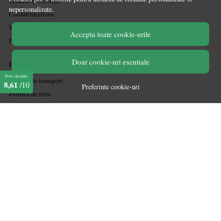
Termeni și condiții
nepersonalizate.
Confidențialitate
Mărturiile clienților
Accepta toate cookie-urile
Politica de Cookies
Doar cookie-uri esentiale
PLATA SI LIVRARE
Nota clienților
Politica de transport
8,61
/10
Preferinte cookie-uri
Politica de retur
Cum cumpăr
Coșul meu
Metode de plată
Garanție
ASISTENTA
Contactează-ne
Informatii legale
Întrebări frecvente