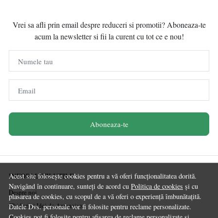
Vrei sa afli prin email despre reduceri si promotii? Aboneaza-te
acum la newsletter si fii la curent cu tot ce e nou!
Numele tau
Email
Aboneaza-te
INFORMATII UTILE
Acest site folosește cookies pentru a vă oferi funcționalitatea dorită.
Navigând în continuare, sunteți de acord cu
Politica de cookies
și cu
Despre noi
plasarea de cookies, cu scopul de a vă oferi o experiență îmbunătațită.
Ghiduri și Idei de Amenajare
Datele Dvs. personale vor fi folosite pentru reclame personalizate.
Cookies pot fi folosite pentru afisarea de reclame personalizate si