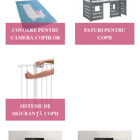
COVOARE PENTRU
PATURI PENTRU
CAMERA COPIILOR
COPII
SISTEME DE
SIGURANȚĂ COPII