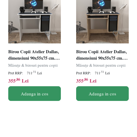
Birou Copii Atelier Dallas,
Birou Copii Atelier Dallas,
dimensiuni 90x55x75 cm.
dimensiuni 90x55x75 cm.
culoare alb, suport
culoare sonoma, suport
Măsuțe & birouri pentru copii
Măsuțe & birouri pentru copii
tastatura
tastatura
,72
,72
Pret RRP:
711
Lei
Pret RRP:
711
Lei
,86
,86
355
Lei
355
Lei
Adauga in cos
Adauga in cos