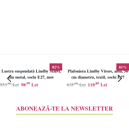
82%
81%
Lustra suspendată Lindby Maivi,
Plafoniera Lindby Vitore, alba, 50
din metal, soclu E27, mov
cm diametru, textil, soclu E27
,80
,99
,00
,89
98
Lei
118
Lei
553
Lei
635
Lei
ABONEAZĂ-TE LA NEWSLETTER