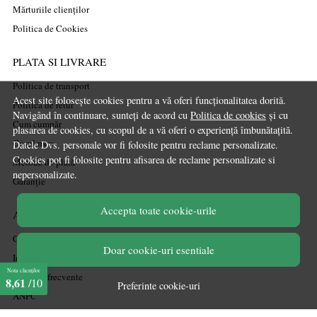
Mărturiile clienților
Politica de Cookies
PLATA SI LIVRARE
Politica de transport
Acest site folosește cookies pentru a vă oferi funcționalitatea dorită.
Politica de retur
Navigând în continuare, sunteți de acord cu
Politica de cookies
și cu
Cum cumpăr
plasarea de cookies, cu scopul de a vă oferi o experiență îmbunătațită.
Coșul meu
Datele Dvs. personale vor fi folosite pentru reclame personalizate.
Cookies pot fi folosite pentru afisarea de reclame personalizate si
Metode de plată
nepersonalizate.
Garanție
Accepta toate cookie-urile
ASISTENTA
Contactează-ne
Doar cookie-uri esentiale
Informatii legale
Nota clienților
Întrebări frecvente
8,61
/10
Preferinte cookie-uri
ANPC
Soluționarea litigiilor