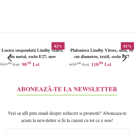
82%
81%
Lustra suspendată Lindby Maivi,
Plafoniera Lindby Vitore, alba, 50
din metal, soclu E27, mov
cm diametru, textil, soclu E27
,80
,99
,00
,89
98
Lei
118
Lei
553
Lei
635
Lei
ABONEAZĂ-TE LA NEWSLETTER
Vrei sa afli prin email despre reduceri si promotii? Aboneaza-te
acum la newsletter si fii la curent cu tot ce e nou!