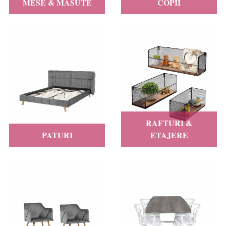
MESE & MASUTE
COPII
RAFTURI &
PATURI
ETAJERE