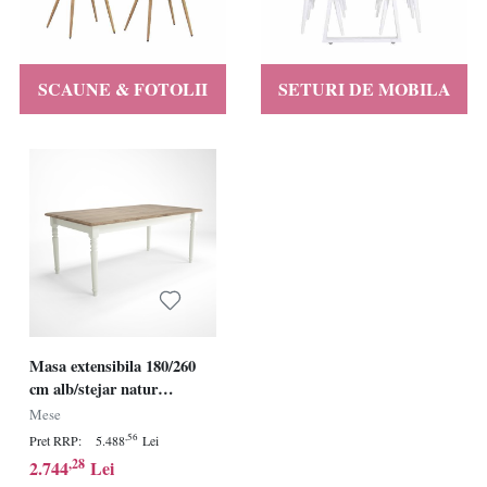
SCAUNE & FOTOLII
SETURI DE MOBILA
Masa extensibila 180/260
cm alb/stejar natur
Provence
Mese
,56
Pret RRP:
5.488
Lei
,28
2.744
Lei