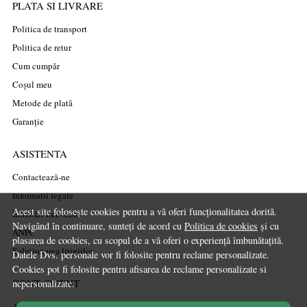
PLATA SI LIVRARE
Politica de transport
Politica de retur
Cum cumpăr
Coșul meu
Metode de plată
Garanție
ASISTENTA
Contactează-ne
Informatii legale
Acest site folosește cookies pentru a vă oferi funcționalitatea dorită.
Întrebări frecvente
Navigând în continuare, sunteți de acord cu
Politica de cookies
și cu
ANPC
plasarea de cookies, cu scopul de a vă oferi o experiență îmbunătațită.
Soluționarea litigiilor
Datele Dvs. personale vor fi folosite pentru reclame personalizate.
Cookies pot fi folosite pentru afisarea de reclame personalizate si
CONT CLIENT
nepersonalizate.
Acces cont