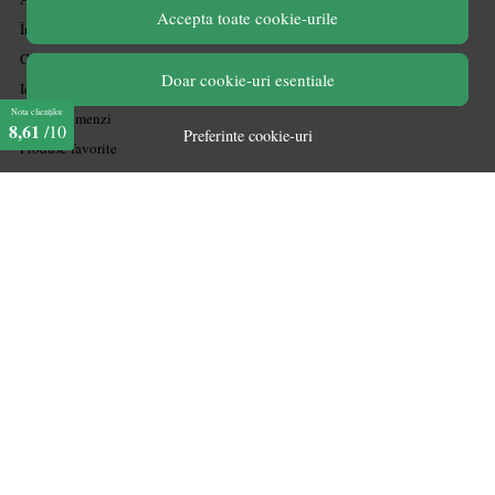
Accepta toate cookie-urile
Înregistrare
Contul meu
Doar cookie-uri esentiale
Ieșire
Nota clienților
Istoric comenzi
8,61
/10
Preferinte cookie-uri
Produse favorite
marketplace partner