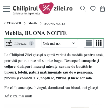
CATEGORII
Mobila
BUONA NOTTE
Mobila, BUONA NOTTE
Filtreaza
1
mobilă pentru casă
La Chilipirul Zilei găsești o gamă variată de
,
canapele și
potrivită pentru orice stil și orice buget. Descoperă
colțare
dulapuri
mese și măsuțe
scaune de bucătărie
,
,
,
,
birouri
fotolii
paturi matrimoniale sau de o persoană
,
,
,
comode TV, noptiere, vitrine și mese consolă
precum și
.
Fie că îți amenajezi livingul, dormitorul sau biroul, aici găsești
mobilier modern, practic și accesibil
, cu livrare rapidă și prețuri
Afiseaza mai mult
chilipir. Alege piesele care se potrivesc locuinței tale și
transformă-ți spațiul într-un loc confortabil și bine organizat.