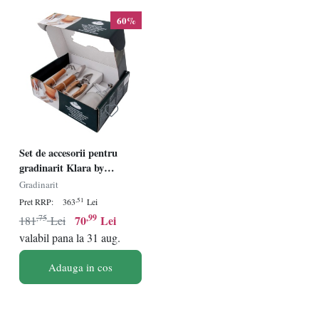
60%
Set de accesorii pentru
gradinarit Klara by
Esschert Design, 4 piese,
Gradinarit
inox/lemn/plastic,
,51
Pret RRP:
363
Lei
natur/argintiu
,75
,99
70
Lei
181
Lei
valabil pana la 31 aug.
Adauga in cos