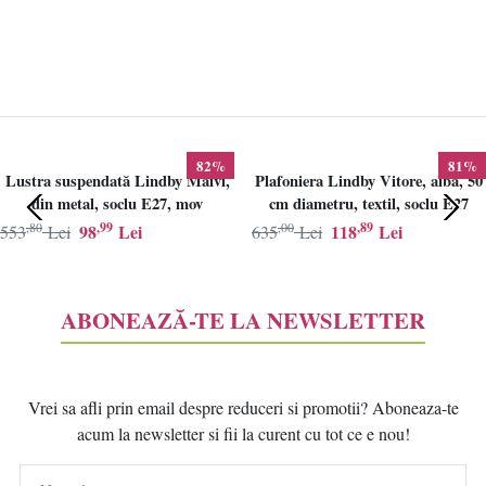
82%
81%
Lustra suspendată Lindby Maivi,
Plafoniera Lindby Vitore, alba, 50
din metal, soclu E27, mov
cm diametru, textil, soclu E27
,80
,99
,00
,89
98
Lei
118
Lei
553
Lei
635
Lei
ABONEAZĂ-TE LA NEWSLETTER
Vrei sa afli prin email despre reduceri si promotii? Aboneaza-te
acum la newsletter si fii la curent cu tot ce e nou!