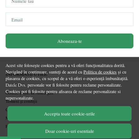
Numele tau
Email
Aboneaza-te
Acest site folosește cookies pentru a vă oferi funcționalitatea dorită.
Navigând în continuare, sunteți de acord cu
Politica de cookies
și cu
INFORMATII UTILE
plasarea de cookies, cu scopul de a vă oferi o experiență îmbunătațită.
Despre noi
Datele Dvs. personale vor fi folosite pentru reclame personalizate.
Cookies pot fi folosite pentru afisarea de reclame personalizate si
Ghiduri și Idei de Amenajare
nepersonalizate.
Termeni și condiții
Confidențialitate
Accepta toate cookie-urile
Mărturiile clienților
Politica de Cookies
Doar cookie-uri esentiale