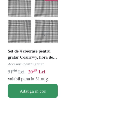
Set de 4 covorase pentru
gratar Coairrwy, fibra de
sticla, negru, 40 x 33 cm
Accesorii pentru gratar
,86
,99
20
Lei
51
Lei
valabil pana la 31 aug.
Adauga in cos