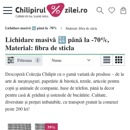
Lichidare masivă 🔣 până la -70%
Material: fibra de sticla
Lichidare masivă 🔣 până la -70%,
Material: fibra de sticla
Filtreaza
1
Descoperă Colecția Chilipir
cu
o gamă variată de produse – de la
arte & meșteșuguri, papetărie & birotică, textile, articole pentru
copii și animale de companie, huse de telefon, până la decor
pentru casă & grădină și ustensile de bucătărie. Calitate,
diversitate și prețuri imbatabile, cu transport gratuit la comenzi
peste 200 lei!
59%