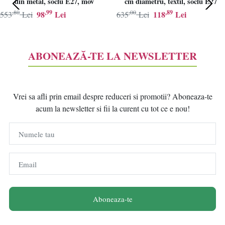
din metal, soclu E27, mov
cm diametru, textil, soclu E27
,80
,99
,00
,89
98
Lei
118
Lei
553
Lei
635
Lei
ABONEAZĂ-TE LA NEWSLETTER
Vrei sa afli prin email despre reduceri si promotii? Aboneaza-te
acum la newsletter si fii la curent cu tot ce e nou!
Numele tau
Email
Aboneaza-te