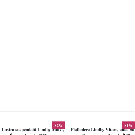
82%
81%
Lustra suspendată Lindby Maivi,
Plafoniera Lindby Vitore, alba, 50