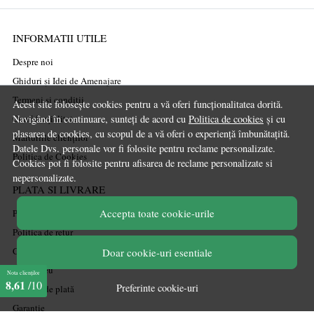
INFORMATII UTILE
Despre noi
Ghiduri și Idei de Amenajare
Termeni și condiții
Acest site folosește cookies pentru a vă oferi funcționalitatea dorită.
Confidențialitate
Navigând în continuare, sunteți de acord cu
Politica de cookies
și cu
plasarea de cookies, cu scopul de a vă oferi o experiență îmbunătațită.
Mărturiile clienților
Datele Dvs. personale vor fi folosite pentru reclame personalizate.
Politica de Cookies
Cookies pot fi folosite pentru afisarea de reclame personalizate si
nepersonalizate.
PLATA SI LIVRARE
Accepta toate cookie-urile
Politica de transport
Politica de retur
Cum cumpăr
Doar cookie-uri esentiale
Coșul meu
Nota clienților
8,61
/10
Preferinte cookie-uri
Metode de plată
Garanție