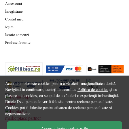
Acces cont
Înregistrare
Contul meu
Ieșire
Istoric comenzi
Produse favorite
Acest site folosește cookies pentru a vă oferi funcționalitatea dorită.
Navigând în continuare, sunteți de acord cu
Politica de cookies
și cu
plasarea de cookies, cu scopul de a vă oferi o experiență îmbunătațită.
Datele Dvs. personale vor fi folosite pentru reclame personalizate.
Cookies pot fi folosite pentru afisarea de reclame personalizate si
nepersonalizate.
marketplace partner
Accepta toate cookie-urile