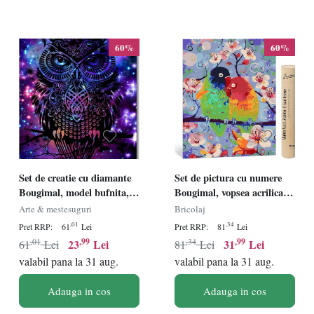
60%
60%
Set de creatie cu diamante
Set de pictura cu numere
Bougimal, model bufnita,
Bougimal, vopsea acrilica,
multicolor, 40 x 50 cm
model Pasari si Flori,
Arte & mestesuguri
Bricolaj
multicolor, 40 x 50 cm
,01
,34
Pret RRP:
61
Lei
Pret RRP:
81
Lei
,01
,99
,34
,99
23
Lei
31
Lei
61
Lei
81
Lei
valabil pana la 31 aug.
valabil pana la 31 aug.
Adauga in cos
Adauga in cos