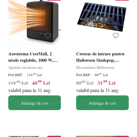
Aeroterma CestMall, 2
Covoras de intrare pentru
nivele reglabile, 1000 W,
Halloween Sizzlepop,
negru, ceramica/ABS, 150 x
poliester, multicolor, 60 x 40
Aparate incalzire aer
Decoratiuni Halloween
250 x 95 mm
cm
,39
,07
Pret RRP:
114
Lei
Pret RRP:
80
Lei
,39
,99
,07
,99
44
Lei
31
Lei
114
Lei
80
Lei
valabil pana la 31 aug.
valabil pana la 31 aug.
Adauga in cos
Adauga in cos