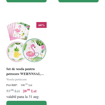
60%
Set de vesela pentru
petrecere WERNNSAI,
multicolor, hartie, 48 piese
Vesela petrecere
,76
Pret RRP:
106
Lei
,38
,99
20
Lei
53
Lei
valabil pana la 31 aug.