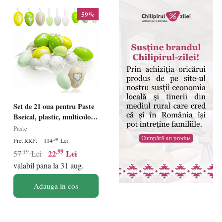
59%
Set de 21 oua pentru Paste
Bseical, plastic, multicolor,
4/5/6 cm
Paste
,39
Pret RRP:
114
Lei
,19
,99
22
Lei
57
Lei
valabil pana la 31 aug.
Adauga in cos