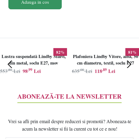
Adauga in cos
82%
81%
Lustra suspendată Lindby Maivi,
Plafoniera Lindby Vitore, alba, 50
din metal, soclu E27, mov
cm diametru, textil, soclu E27
,80
,99
,00
,89
98
Lei
118
Lei
553
Lei
635
Lei
ABONEAZĂ-TE LA NEWSLETTER
Vrei sa afli prin email despre reduceri si promotii? Aboneaza-te
acum la newsletter si fii la curent cu tot ce e nou!