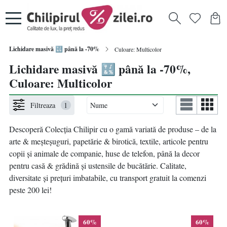
Lichidare masivă 🔣 până la -70%
Culoare: Multicolor
Lichidare masivă 🔣 până la -70%,
Culoare: Multicolor
Filtreaza
1
Descoperă Colecția Chilipir
cu
o gamă variată de produse – de la
arte & meșteșuguri, papetărie & birotică, textile, articole pentru
copii și animale de companie, huse de telefon, până la decor
pentru casă & grădină și ustensile de bucătărie. Calitate,
diversitate și prețuri imbatabile, cu transport gratuit la comenzi
peste 200 lei!
60%
60%