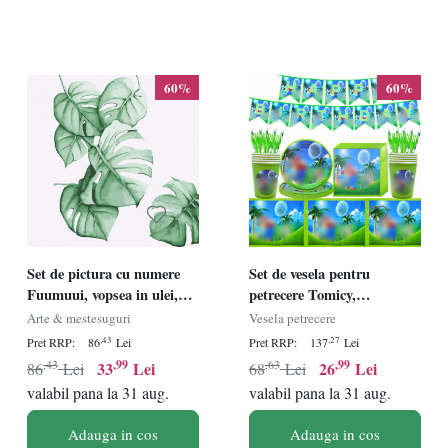
60%
60%
Set de pictura cu numere
Set de vesela pentru
Fuumuui, vopsea in ulei,
petrecere Tomicy,
multicolor, 25 X 25 cm
multicolor, hartie, 58 piese,
Arte & mestesuguri
Vesela petrecere
pentru 10 persoane
,43
,27
Pret RRP:
86
Lei
Pret RRP:
137
Lei
,43
,99
,63
,99
33
Lei
26
Lei
86
Lei
68
Lei
valabil pana la 31 aug.
valabil pana la 31 aug.
Adauga in cos
Adauga in cos