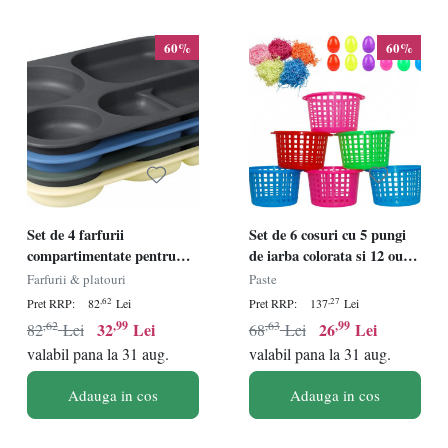
60%
60%
Set de 4 farfurii
Set de 6 cosuri cu 5 pungi
compartimentate pentru
de iarba colorata si 12 oua
picnic Greentainer, PP,
pentru Paste Holady,
Farfurii & platouri
Paste
multicolor, 29,9 x 20, 2 cm
plastic, multicolor
,62
,27
Pret RRP:
82
Lei
Pret RRP:
137
Lei
,62
,99
,63
,99
32
Lei
26
Lei
82
Lei
68
Lei
valabil pana la 31 aug.
valabil pana la 31 aug.
Adauga in cos
Adauga in cos