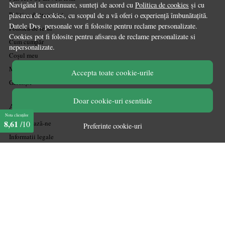
Navigând în continuare, sunteți de acord cu
Politica de cookies
și cu
Politica de transport
plasarea de cookies, cu scopul de a vă oferi o experiență îmbunătațită.
Datele Dvs. personale vor fi folosite pentru reclame personalizate.
Politica de retur
Cookies pot fi folosite pentru afisarea de reclame personalizate si
Cum cumpăr
nepersonalizate.
Coșul meu
Metode de plată
Accepta toate cookie-urile
Garanție
Doar cookie-uri esentiale
ASISTENTA
Nota clienților
8,61
Contactează-ne
/10
Preferinte cookie-uri
Informatii legale
Întrebări frecvente
ANPC
Soluționarea litigiilor
CONT CLIENT
Acces cont