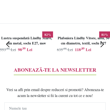
82%
81%
Lustra suspendată Lindby Maivi,
Plafoniera Lindby Vitore, alba, 50
din metal, soclu E27, mov
cm diametru, textil, soclu E27
,80
,99
,00
,89
98
Lei
118
Lei
553
Lei
635
Lei
ABONEAZĂ-TE LA NEWSLETTER
Vrei sa afli prin email despre reduceri si promotii? Aboneaza-te
acum la newsletter si fii la curent cu tot ce e nou!
Numele tau