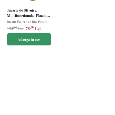
Jucarie de Stivuire,
Multifunctionala, Ekoala,
BIOplastic
Jucarii Educative Bio-Plastic
,00
,00
78
Lei
135
Lei
Adauga in cos