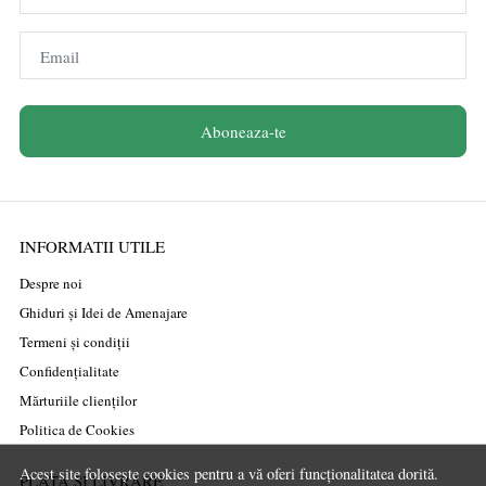
Email
Aboneaza-te
INFORMATII UTILE
Despre noi
Ghiduri și Idei de Amenajare
Termeni și condiții
Confidențialitate
Mărturiile clienților
Politica de Cookies
Acest site folosește cookies pentru a vă oferi funcționalitatea dorită.
PLATA SI LIVRARE