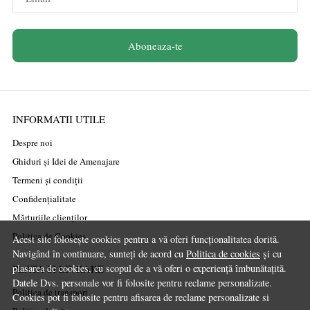
Aboneaza-te
INFORMATII UTILE
Despre noi
Ghiduri și Idei de Amenajare
Termeni și condiții
Confidențialitate
Mărturiile clienților
Politica de Cookies
Acest site folosește cookies pentru a vă oferi funcționalitatea dorită.
Navigând în continuare, sunteți de acord cu
Politica de cookies
și cu
PLATA SI LIVRARE
plasarea de cookies, cu scopul de a vă oferi o experiență îmbunătațită.
Datele Dvs. personale vor fi folosite pentru reclame personalizate.
Politica de transport
Cookies pot fi folosite pentru afisarea de reclame personalizate si