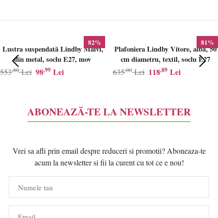
82%
81%
Lustra suspendată Lindby Maivi,
Plafoniera Lindby Vitore, alba, 50
din metal, soclu E27, mov
cm diametru, textil, soclu E27
,80
,99
,00
,89
98
Lei
118
Lei
553
Lei
635
Lei
ABONEAZĂ-TE LA NEWSLETTER
Vrei sa afli prin email despre reduceri si promotii? Aboneaza-te
acum la newsletter si fii la curent cu tot ce e nou!
Numele tau
Email