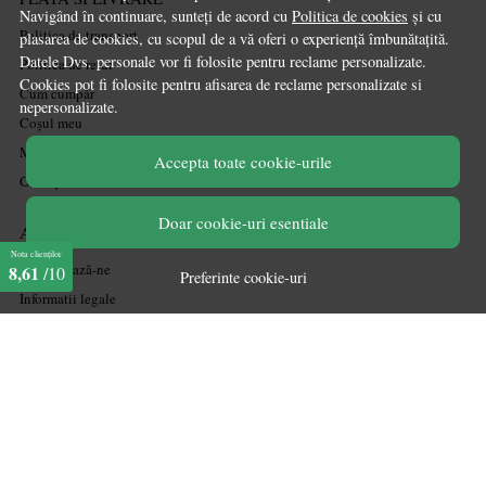
Navigând în continuare, sunteți de acord cu
Politica de cookies
și cu
Politica de transport
plasarea de cookies, cu scopul de a vă oferi o experiență îmbunătațită.
Datele Dvs. personale vor fi folosite pentru reclame personalizate.
Politica de retur
Cookies pot fi folosite pentru afisarea de reclame personalizate si
Cum cumpăr
nepersonalizate.
Coșul meu
Metode de plată
Accepta toate cookie-urile
Garanție
Doar cookie-uri esentiale
ASISTENTA
Nota clienților
Contactează-ne
8,61
/10
Preferinte cookie-uri
Informatii legale
Întrebări frecvente
ANPC
Soluționarea litigiilor
CONT CLIENT
Acces cont