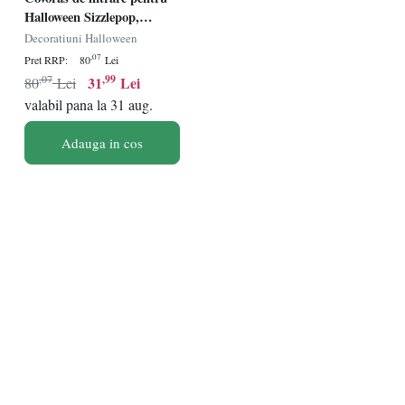
Halloween Sizzlepop,
poliester, multicolor, 60 x 40
Decoratiuni Halloween
cm
,07
Pret RRP:
80
Lei
,07
,99
31
Lei
80
Lei
valabil pana la 31 aug.
Adauga in cos