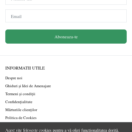
Email
Aboneaza-te
INFORMATII UTILE
Despre noi
Ghiduri și Idei de Amenajare
Termeni și condiții
Confidențialitate
Mărturiile clienților
Politica de Cookies
Acest site folosește cookies pentru a vă oferi funcționalitatea dorită.
PLATA SI LIVRARE