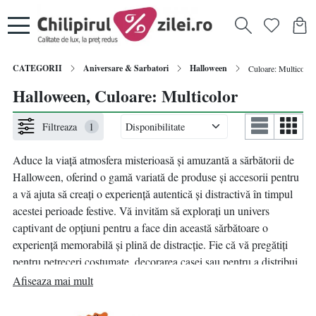
CATEGORII
Aniversare & Sarbatori
Halloween
Culoare: Multicolor
Halloween, Culoare: Multicolor
Filtreaza
1
Aduce la viață atmosfera misterioasă și amuzantă a sărbătorii de
Halloween, oferind o gamă variată de produse și accesorii pentru
a vă ajuta să creați o experiență autentică și distractivă în timpul
acestei perioade festive. Vă invităm să explorați un univers
captivant de opțiuni pentru a face din această sărbătoare o
experiență memorabilă și plină de distracție. Fie că vă pregătiți
pentru petreceri costumate, decorarea casei sau pentru a distribui
dulciuri, veți găsi tot ce aveți nevoie pentru a sărbători Halloween
Afiseaza mai mult
într-un mod autentic și amuzant.