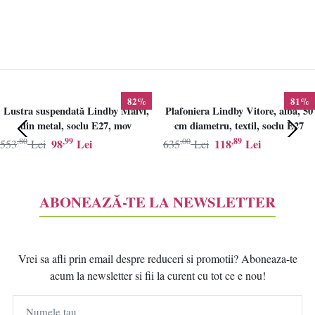
82%
81%
Lustra suspendată Lindby Maivi,
Plafoniera Lindby Vitore, alba, 50
din metal, soclu E27, mov
cm diametru, textil, soclu E27
,80
,99
,00
,89
98
Lei
118
Lei
553
Lei
635
Lei
ABONEAZĂ-TE LA NEWSLETTER
Vrei sa afli prin email despre reduceri si promotii? Aboneaza-te
acum la newsletter si fii la curent cu tot ce e nou!
Numele tau