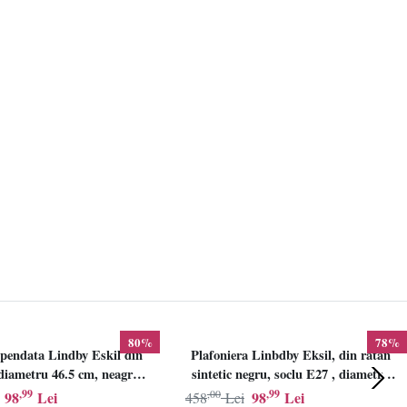
80%
78%
pendata Lindby Eskil din
Plafoniera Linbdby Eksil, din ratan
iametru 46.5 cm, neagra,
sintetic negru, soclu E27 , diametru
E27
46.5cm, LINDBY
,99
,00
,99
98
Lei
98
Lei
458
Lei