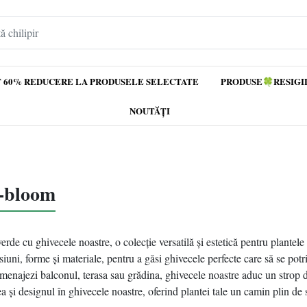
 60% REDUCERE LA PRODUSELE SELECTATE
PRODUSE🍀RESIGI
NOUTĂȚI
e-bloom
erde cu ghivecele noastre, o colecție versatilă și estetică pentru plantele 
uni, forme și materiale, pentru a găsi ghivecele perfecte care să se potriv
 amenajezi balconul, terasa sau grădina, ghivecele noastre aduc un strop de
a și designul în ghivecele noastre, oferind plantei tale un camin plin de sti