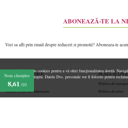
ABONEAZĂ-TE LA 
Vrei sa afli prin email despre reduceri si promotii? Aboneaza-te acum l
Acest site folosește cookies pentru a vă oferi funcționalitatea dorită. Navig
INFORMATII UTILE
PLATA SI LIV
Nota clienților
experiență îmbunătațită. Datele Dvs. personale vor fi folosite pentru reclame
8,61
Despre noi
Politica de transpo
/10
Ghiduri și Idei de Amenajare
Politica de retur
Termeni și condiții
Cum cumpăr
Confidențialitate
Coșul meu
Mărturiile clienților
Metode de plată
Politica de Cookies
Garanție