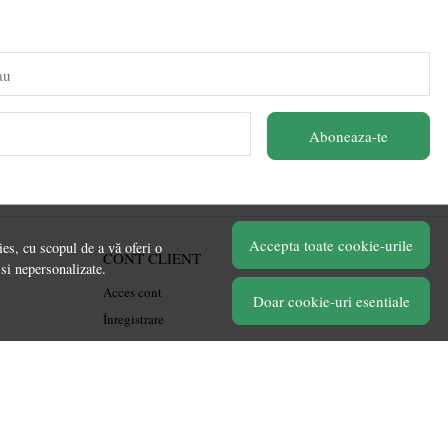
au
Aboneaza-te
Accepta toate cookie-urile
es, cu scopul de a vă oferi o
CONT CLIENT
 si nepersonalizate.
Acces cont
Doar cookie-uri esentiale
Înregistrare
Contul meu
Ieșire
Istoric comenzi
Produse favorite