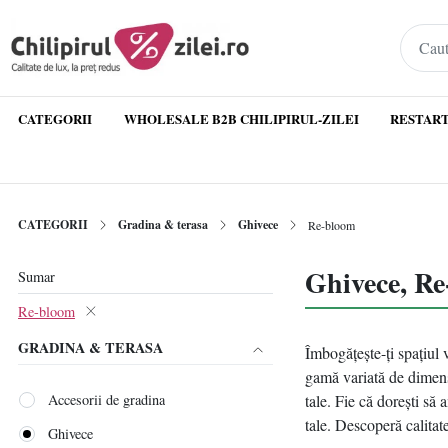
CATEGORII
WHOLESALE B2B CHILIPIRUL-ZILEI
RESTART
CATEGORII
Gradina & terasa
Ghivece
Re-bloom
Ghivece, R
Sumar
Re-bloom
GRADINA & TERASA
Îmbogățește-ți spațiul v
gamă variată de dimensi
Accesorii de gradina
tale. Fie că dorești să
tale. Descoperă calitate
Ghivece