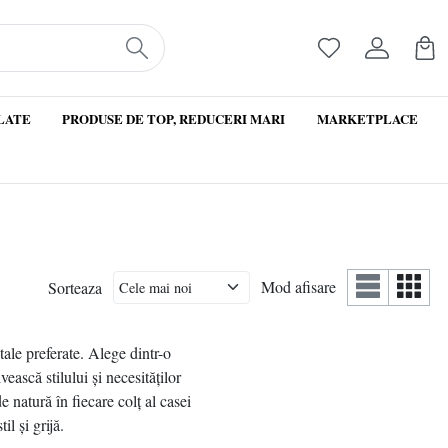
LATE
PRODUSE DE TOP, REDUCERI MARI
MARKETPLACE
Mod afisare
Sorteaza
tale preferate. Alege dintr-o
ească stilului și necesităților
 natură în fiecare colț al casei
l și grijă.