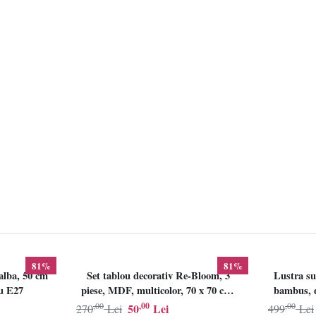
81%
81%
alba, 50 cm
Set tablou decorativ Re-Bloom, 3
Lustra su
lu E27
piese, MDF, multicolor, 70 x 70 cm,
bambus, d
Resigilat, Grad B
,00
,00
,00
50
Lei
270
Lei
499
Lei