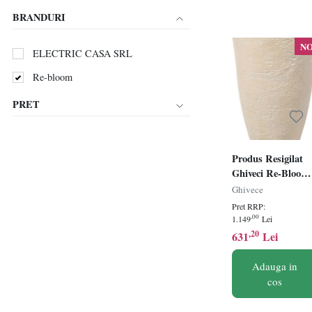
BRANDURI
N
ELECTRIC CASA SRL
Re-bloom
PRET
Produs Resigilat
Ghiveci Re-Bloom
Camia, argila
Ghivece
fibroasa/polrasina,
Pret RRP:
diametru 51 cm,
,00
1.149
Lei
inaltime 71 cm,
,20
631
Lei
85L, 5 kg, UV, do
inclus, bej -
Adauga in
Verificat A
cos