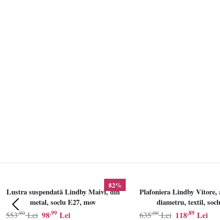
82%
Lustra suspendată Lindby Maivi, din
Plafoniera Lindby Vitore, 
metal, soclu E27, mov
diametru, textil, soc
,80
,99
,00
,89
98
Lei
118
Lei
553
Lei
635
Lei