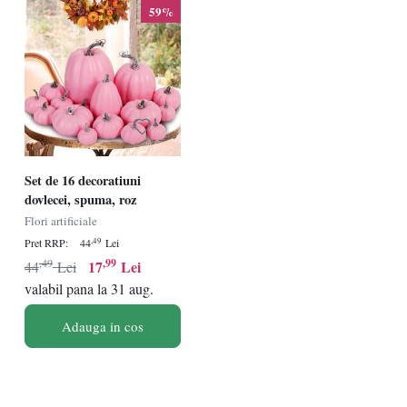
59%
Set de 16 decoratiuni
dovlecei, spuma, roz
Flori artificiale
,49
Pret RRP:
44
Lei
,49
,99
17
Lei
44
Lei
valabil pana la 31 aug.
Adauga in cos