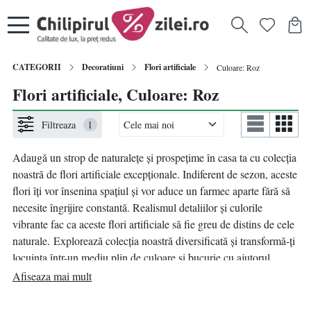
CATEGORII
Decoratiuni
Flori artificiale
Culoare: Roz
Flori artificiale, Culoare: Roz
Filtreaza
1
Adaugă un strop de naturalețe și prospețime în casa ta cu colecția
noastră de flori artificiale excepționale. Indiferent de sezon, aceste
flori îți vor însenina spațiul și vor aduce un farmec aparte fără să
necesite îngrijire constantă. Realismul detaliilor și culorile
vibrante fac ca aceste flori artificiale să fie greu de distins de cele
naturale. Explorează colecția noastră diversificată și transformă-ți
locuința într-un mediu plin de culoare și bucurie cu ajutorul
florilor artificiale de înaltă calitate. Descoperă acum opțiunile
Afiseaza mai mult
noastre și bucură-te de frumusețea fără efort a acestor minunate
flori!