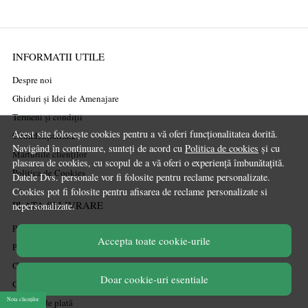
INFORMATII UTILE
Despre noi
Ghiduri și Idei de Amenajare
Termeni și condiții
Acest site folosește cookies pentru a vă oferi funcționalitatea dorită.
Confidențialitate
Navigând în continuare, sunteți de acord cu
Politica de cookies
și cu
Mărturiile clienților
plasarea de cookies, cu scopul de a vă oferi o experiență îmbunătațită.
Politica de Cookies
Datele Dvs. personale vor fi folosite pentru reclame personalizate.
Cookies pot fi folosite pentru afisarea de reclame personalizate si
PLATA SI LIVRARE
nepersonalizate.
Politica de transport
Accepta toate cookie-urile
Politica de retur
Cum cumpăr
Doar cookie-uri esentiale
Coșul meu
Nota clienților
Metode de plată