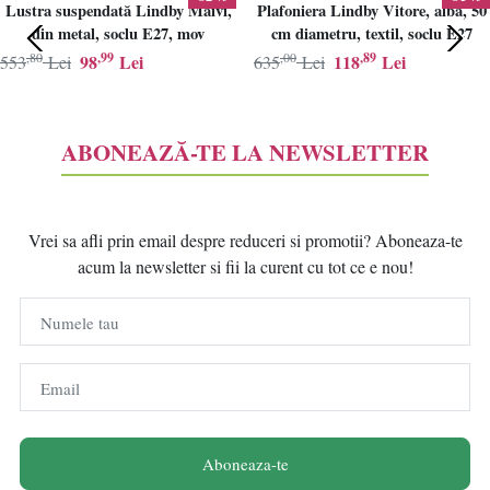
Lustra suspendată Lindby Maivi,
Plafoniera Lindby Vitore, alba, 50
din metal, soclu E27, mov
cm diametru, textil, soclu E27
,80
,99
,00
,89
98
Lei
118
Lei
553
Lei
635
Lei
ABONEAZĂ-TE LA NEWSLETTER
Vrei sa afli prin email despre reduceri si promotii? Aboneaza-te
acum la newsletter si fii la curent cu tot ce e nou!
Numele tau
Email
Aboneaza-te