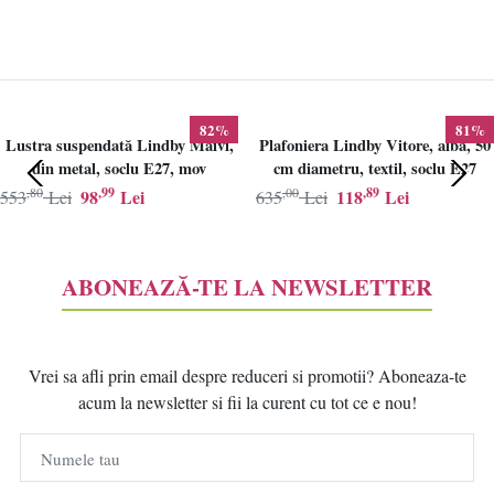
82%
81%
Lustra suspendată Lindby Maivi,
Plafoniera Lindby Vitore, alba, 50
din metal, soclu E27, mov
cm diametru, textil, soclu E27
,80
,99
,00
,89
98
Lei
118
Lei
553
Lei
635
Lei
ABONEAZĂ-TE LA NEWSLETTER
Vrei sa afli prin email despre reduceri si promotii? Aboneaza-te
acum la newsletter si fii la curent cu tot ce e nou!
Numele tau