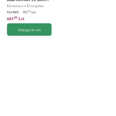
GAMING X WIFI6E AM5
Electronice si IT resigilate
,36
Pret RRP:
992
Lei
,98
683
Lei
Adauga in cos