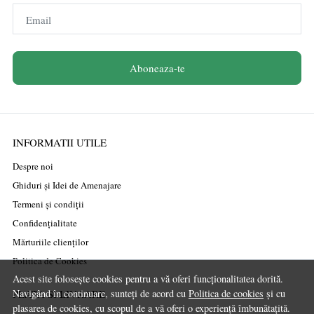
Email
Aboneaza-te
INFORMATII UTILE
Despre noi
Ghiduri și Idei de Amenajare
Termeni și condiții
Confidențialitate
Mărturiile clienților
Politica de Cookies
Acest site folosește cookies pentru a vă oferi funcționalitatea dorită.
Navigând în continuare, sunteți de acord cu
Politica de cookies
și cu
PLATA SI LIVRARE
plasarea de cookies, cu scopul de a vă oferi o experiență îmbunătațită.