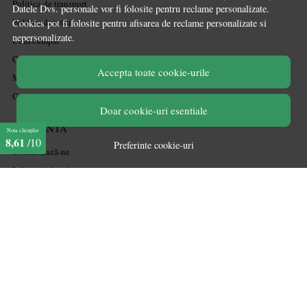
Politica de transport
Datele Dvs. personale vor fi folosite pentru reclame personalizate.
Politica de retur
Cookies pot fi folosite pentru afisarea de reclame personalizate si
nepersonalizate.
Cum cumpăr
Coșul meu
Accepta toate cookie-urile
Metode de plată
Garanție
Doar cookie-uri esentiale
ASISTENTA
Nota clienților
8,61
/10
Preferinte cookie-uri
Contactează-ne
Informatii legale
Întrebări frecvente
ANPC
Soluționarea litigiilor
CONT CLIENT
Acces cont
Înregistrare