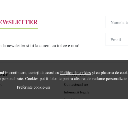
NEWSLETTER
Numele t
Email
a newsletter si fii la curent cu tot ce e nou!
ând în continuare, sunteți de acord cu
Politica de cookies
și cu plasarea de cooki
RARE
ASISTENTA
 personalizate. Cookies pot fi folosite pentru afisarea de reclame personalizate
rt
Contactează-ne
Preferinte cookie-uri
Informatii legale
Întrebări frecvente
ANPC
Soluționarea litigiilor