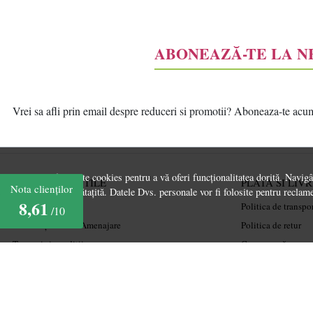
ABONEAZĂ-TE LA 
Vrei sa afli prin email despre reduceri si promotii? Aboneaza-te acum l
Acest site folosește cookies pentru a vă oferi funcționalitatea dorită. Navig
INFORMATII UTILE
PLATA SI LIV
Nota clienților
experiență îmbunătațită. Datele Dvs. personale vor fi folosite pentru reclame
8,61
Despre noi
Politica de transpo
/10
Ghiduri și Idei de Amenajare
Politica de retur
Termeni și condiții
Cum cumpăr
Confidențialitate
Coșul meu
Mărturiile clienților
Metode de plată
Politica de Cookies
Garanție