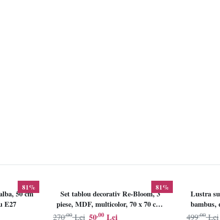
81%
81%
alba, 50 cm
Set tablou decorativ Re-Bloom, 3
Lustra su
lu E27
piese, MDF, multicolor, 70 x 70 cm,
bambus, d
Resigilat, Grad B
,00
,00
,00
50
Lei
270
Lei
499
Lei