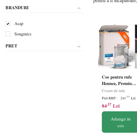
pentru a fi incapatoare,
BRANDURI
Asap
Songmics
PRET
Cos pentru rufe
Hennez, Premium,
2 compartimente,
Cosuri de rufe
bej, 140 l, Resigila
,77
Pret RRP:
241
Lei
Grad A
,57
84
Lei
Adauga in
cos