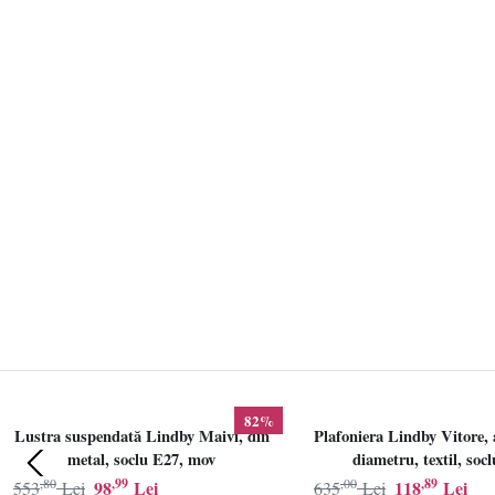
82%
Lustra suspendată Lindby Maivi, din
Plafoniera Lindby Vitore, 
metal, soclu E27, mov
diametru, textil, soc
,80
,99
,00
,89
98
Lei
118
Lei
553
Lei
635
Lei