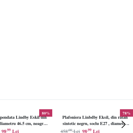
80%
78%
pendata Lindby Eskil din
Plafoniera Linbdby Eksil, din ratan
iametru 46.5 cm, neagra,
sintetic negru, soclu E27 , diametru
E27
46.5cm, LINDBY
,99
,00
,99
98
Lei
98
Lei
458
Lei