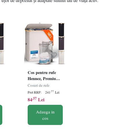
 ușor de depozitat și adaptate stilului tău de viață activ.
Cos pentru rufe
Hennez, Premium,
2 compartimente,
Cosuri de rufe
t,
bej, 140 l, Resigilat,
,77
Pret RRP:
241
Lei
Grad A
,57
84
Lei
Adauga in
cos