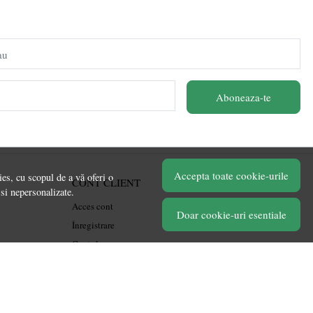
au
Aboneaza-te
Accepta toate cookie-urile
es, cu scopul de a vă oferi o
CONT CLIENT
 si nepersonalizate.
Acces cont
Doar cookie-uri esentiale
Înregistrare
Contul meu
Ieșire
Istoric comenzi
Produse favorite