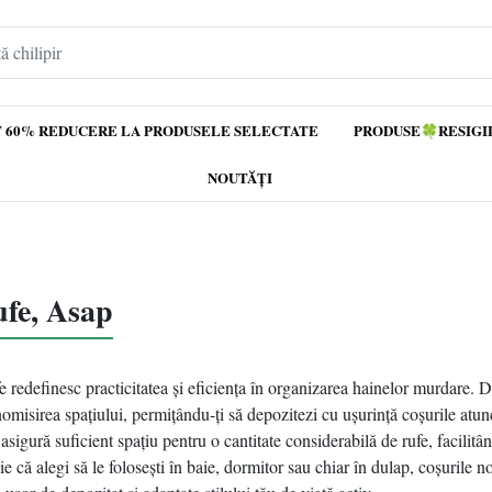
 60% REDUCERE LA PRODUSELE SELECTATE
PRODUSE🍀RESIGI
NOUTĂȚI
ufe, Asap
e redefinesc practicitatea și eficiența în organizarea hainelor murdare. De
misirea spațiului, permițându-ți să depozitezi cu ușurință coșurile atunc
sigură suficient spațiu pentru o cantitate considerabilă de rufe, facilitân
ie că alegi să le folosești în baie, dormitor sau chiar în dulap, coșurile 