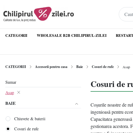
CATEGORII
WHOLESALE B2B CHILIPIRUL-ZILEI
RESTART
CATEGORII
Accesorii pentru casa
Baie
Cosuri de rufe
Asap
Cosuri de r
Sumar
Asap
BAIE
Coșurile noastre de ruf
ingenioasă pentru econo
Chiuvete & baterii
Capacitatea generoasă a
gestionarea acestora. F
Cosuri de rufe