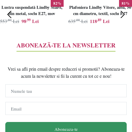
82%
81%
Lustra suspendată Lindby Maivi,
Plafoniera Lindby Vitore, alba, 50
din metal, soclu E27, mov
cm diametru, textil, soclu E27
,80
,99
,00
,89
98
Lei
118
Lei
553
Lei
635
Lei
ABONEAZĂ-TE LA NEWSLETTER
Vrei sa afli prin email despre reduceri si promotii? Aboneaza-te
acum la newsletter si fii la curent cu tot ce e nou!
Numele tau
Email
Aboneaza-te