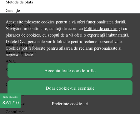
Metode de plată
Garanție
Acest site folosește cookies pentru a vă oferi funcționalitatea dorită.
ASISTENTA
Navigând în continuare, sunteți de acord cu
Politica de cookies
și cu
plasarea de cookies, cu scopul de a vă oferi o experiență îmbunătațită.
Contactează-ne
Datele Dvs. personale vor fi folosite pentru reclame personalizate.
Informatii legale
Cookies pot fi folosite pentru afisarea de reclame personalizate si
Întrebări frecvente
nepersonalizate.
ANPC
Soluționarea litigiilor
Accepta toate cookie-urile
CONT CLIENT
Doar cookie-uri esentiale
Acces cont
Nota clienților
8,61
/10
Înregistrare
Preferinte cookie-uri
Contul meu
Ieșire
Istoric comenzi
Produse favorite