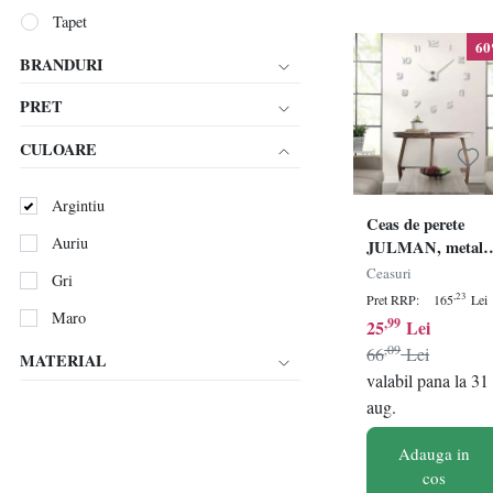
Tapet
6
BRANDURI
PRET
CULOARE
Argintiu
Ceas de perete
Auriu
JULMAN, metal,
argintiu, 80 cm
Ceasuri
Gri
,23
Pret RRP:
165
Lei
Maro
,99
25
Lei
,09
66
Lei
MATERIAL
valabil pana la 31
aug.
Adauga in
cos