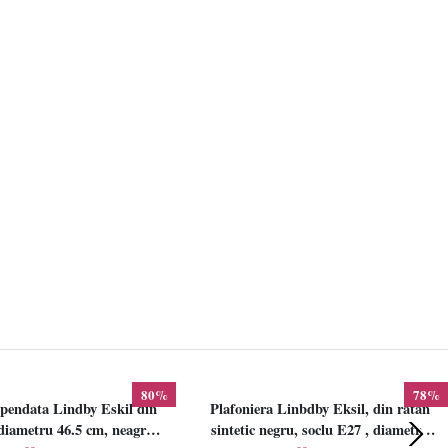
80%
78%
pendata Lindby Eskil din
Plafoniera Linbdby Eksil, din ratan
iametru 46.5 cm, neagra,
sintetic negru, soclu E27 , diametru