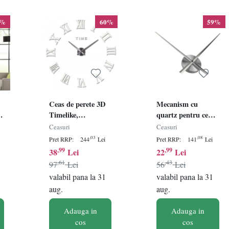
0%
60%
59%
Ceas de perete 3D
Mecanism cu
Timelike,
quartz pentru ceas
metal/plastic,
Burnvale,
Ceasuri
Ceasuri
argintiu, 80 cm
aluminiu, argintiu,
,03
,08
Pret RRP:
244
Lei
Pret RRP:
141
Lei
10 x 23,5 x 31,5 cm
,99
,99
38
Lei
22
Lei
,61
,43
97
Lei
56
Lei
valabil pana la 31
valabil pana la 31
aug.
aug.
Adauga in
Adauga in
cos
cos