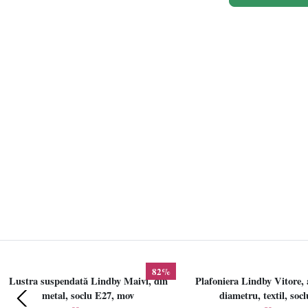
82%
Lustra suspendată Lindby Maivi, din
Plafoniera Lindby Vitore, 
metal, soclu E27, mov
diametru, textil, soc