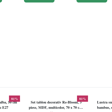
81%
81%
alba, 50 cm
Set tablou decorativ Re-Bloom, 3
Lustra su
lu E27
piese, MDF, multicolor, 70 x 70 cm,
bambus, d