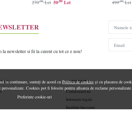
Resigilat, Grad B
,00
,00
,00
50
Lei
270
Lei
499
Lei
NEWSLETTER
Numele t
Email
a newsletter si fii la curent cu tot ce e nou!
RARE
ASISTENTA
ând în continuare, sunteți de acord cu
Politica de cookies
și cu plasarea de cooki
 personalizate. Cookies pot fi folosite pentru afisarea de reclame personalizate
rt
Contactează-ne
Preferinte cookie-uri
Informatii legale
Întrebări frecvente
ANPC
Soluționarea litigiilor