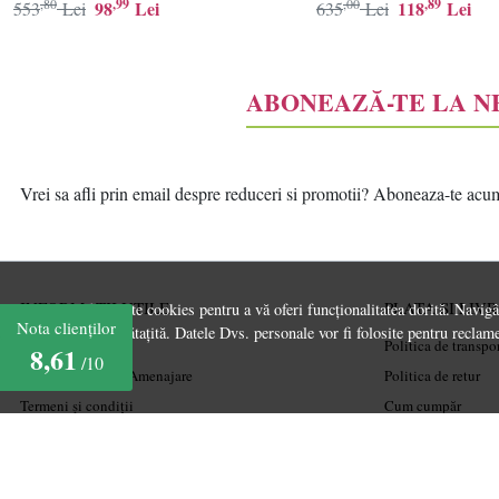
,80
,99
,00
,89
98
Lei
118
Lei
553
Lei
635
Lei
ABONEAZĂ-TE LA 
Vrei sa afli prin email despre reduceri si promotii? Aboneaza-te acum l
INFORMATII UTILE
PLATA SI LIV
Acest site folosește cookies pentru a vă oferi funcționalitatea dorită. Navig
Nota clienților
experiență îmbunătațită. Datele Dvs. personale vor fi folosite pentru reclame
Despre noi
Politica de transpo
8,61
/10
Ghiduri și Idei de Amenajare
Politica de retur
Termeni și condiții
Cum cumpăr
Confidențialitate
Coșul meu
Mărturiile clienților
Metode de plată
Politica de Cookies
Garanție