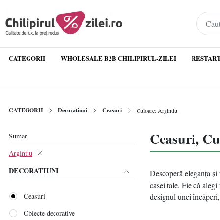
CATEGORII
WHOLESALE B2B CHILIPIRUL-ZILEI
RESTART
CATEGORII
Decoratiuni
Ceasuri
Culoare: Argintiu
Ceasuri, Cu
Sumar
Argintiu
DECORATIUNI
Descoperă eleganța și f
casei tale. Fie că aleg
Ceasuri
designul unei încăperi, 
Obiecte decorative