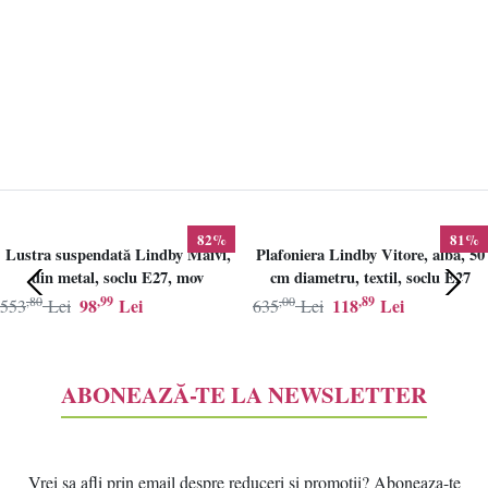
82%
81%
Lustra suspendată Lindby Maivi,
Plafoniera Lindby Vitore, alba, 50
din metal, soclu E27, mov
cm diametru, textil, soclu E27
,80
,99
,00
,89
98
Lei
118
Lei
553
Lei
635
Lei
ABONEAZĂ-TE LA NEWSLETTER
Vrei sa afli prin email despre reduceri si promotii? Aboneaza-te