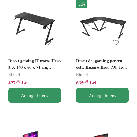
Birou gaming Huzaro, Hero
Birou de, gaming pentru
3.3, 140 x 60 x 74 cm,
colt, Huzaro Hero 7.0, 154
inclusiv mousepad 80 x 58
cm, Carbon, Reglabil,
Birouri
Birouri
cm, 2 Intrari Pentru
Negru
,90
,50
477
Lei
635
Lei
Cabluri, Negru
Adauga in cos
Adauga in cos