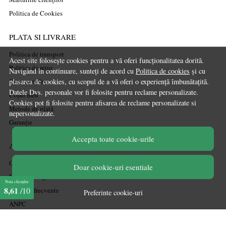
Politica de Cookies
PLATA SI LIVRARE
Politica de transport
Acest site folosește cookies pentru a vă oferi funcționalitatea dorită.
Politica de retur
Navigând în continuare, sunteți de acord cu
Politica de cookies
și cu
plasarea de cookies, cu scopul de a vă oferi o experiență îmbunătațită.
Cum cumpăr
Datele Dvs. personale vor fi folosite pentru reclame personalizate.
Coșul meu
Cookies pot fi folosite pentru afisarea de reclame personalizate si
Metode de plată
nepersonalizate.
Garanție
Accepta toate cookie-urile
ASISTENTA
Contactează-ne
Doar cookie-uri esentiale
Informatii legale
Nota clienților
8,61
/10
Întrebări frecvente
Preferinte cookie-uri
ANPC
Soluționarea litigiilor