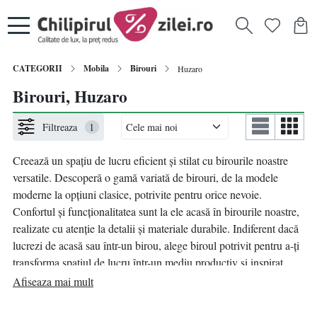
CATEGORII
Mobila
Birouri
Huzaro
Birouri, Huzaro
Filtreaza
1
Creează un spațiu de lucru eficient și stilat cu birourile noastre
versatile. Descoperă o gamă variată de birouri, de la modele
moderne la opțiuni clasice, potrivite pentru orice nevoie.
Confortul și funcționalitatea sunt la ele acasă în birourile noastre,
realizate cu atenție la detalii și materiale durabile. Indiferent dacă
lucrezi de acasă sau într-un birou, alege biroul potrivit pentru a-ți
transforma spațiul de lucru într-un mediu productiv și inspirat.
Explorează acum opțiunile noastre online și adaugă un plus de
Afiseaza mai mult
eficiență și stil biroului tău.