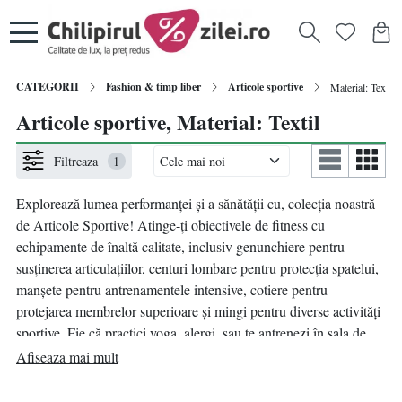
CATEGORII
Fashion & timp liber
Articole sportive
Material: Textil
Articole sportive, Material: Textil
Filtreaza
1
Explorează lumea performanței și a sănătății cu, colecția noastră
de Articole Sportive! Atinge-ți obiectivele de fitness cu
echipamente de înaltă calitate, inclusiv genunchiere pentru
susținerea articulațiilor, centuri lombare pentru protecția spatelui,
manșete pentru antrenamentele intensive, cotiere pentru
protejarea membrelor superioare și mingi pentru diverse activități
sportive. Fie că practici yoga, alergi, sau te antrenezi în sala de
fitness, aceste accesorii esențiale îți oferă suportul și confortul
Afiseaza mai mult
necesare pentru a-ți maximiza performanța. Descoperă gama
noastră variată și investește în echipamentul potrivit pentru a-ți