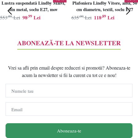
Lustra suspendată Lindby Maivi,
Plafoniera Lindby Vitore, alba, 50
din metal, soclu E27, mov
cm diametru, textil, soclu E27
,80
,99
,00
,89
98
Lei
118
Lei
553
Lei
635
Lei
ABONEAZĂ-TE LA NEWSLETTER
Vrei sa afli prin email despre reduceri si promotii? Aboneaza-te
acum la newsletter si fii la curent cu tot ce e nou!
Numele tau
Email
Aboneaza-te