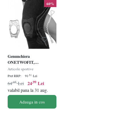
60%
îmbunătăți antrenamentele și a-ți menține sănătatea în timp ce te
bucuri de activitățile sportive preferate.
Genunchiera
ONETWOFIT,
silicon/textil, negru/gri,
Articole sportive
marimea M
,51
Pret RRP:
91
Lei
,05
,99
24
Lei
64
Lei
valabil pana la 31 aug.
Adauga in cos