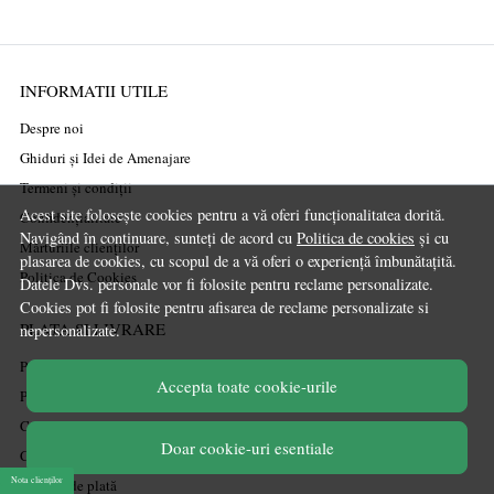
INFORMATII UTILE
Despre noi
Ghiduri și Idei de Amenajare
Termeni și condiții
Acest site folosește cookies pentru a vă oferi funcționalitatea dorită.
Confidențialitate
Navigând în continuare, sunteți de acord cu
Politica de cookies
și cu
Mărturiile clienților
plasarea de cookies, cu scopul de a vă oferi o experiență îmbunătațită.
Politica de Cookies
Datele Dvs. personale vor fi folosite pentru reclame personalizate.
Cookies pot fi folosite pentru afisarea de reclame personalizate si
PLATA SI LIVRARE
nepersonalizate.
Politica de transport
Accepta toate cookie-urile
Politica de retur
Cum cumpăr
Doar cookie-uri esentiale
Coșul meu
Nota clienților
Metode de plată