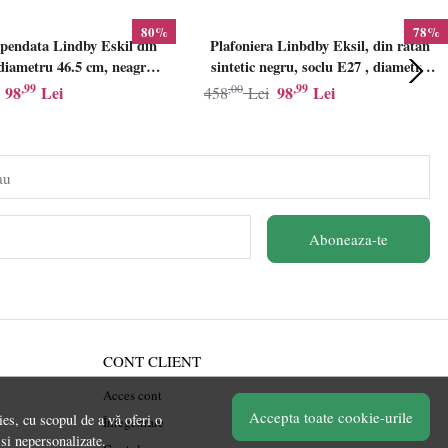
80%
78%
pendata Lindby Eskil din
Plafoniera Linbdby Eksil, din ratan
iametru 46.5 cm, neagra,
sintetic negru, soclu E27 , diametru
E27
46.5cm, LINDBY
,99
,00
,99
98
Lei
98
Lei
458
Lei
au
Aboneaza-te
CONT CLIENT
Acces cont
Accepta toate cookie-urile
es, cu scopul de a vă oferi o
Înregistrare
 si nepersonalizate.