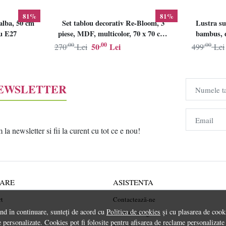
81%
81%
alba, 50 cm
Set tablou decorativ Re-Bloom, 3
Lustra su
lu E27
piese, MDF, multicolor, 70 x 70 cm,
bambus, d
Resigilat, Grad B
,00
,00
,00
50
Lei
270
Lei
499
Lei
NEWSLETTER
Numele t
Email
a newsletter si fii la curent cu tot ce e nou!
RARE
ASISTENTA
rt
Contactează-ne
ând în continuare, sunteți de acord cu
Politica de cookies
și cu plasarea de cooki
Informatii legale
 personalizate. Cookies pot fi folosite pentru afisarea de reclame personalizate