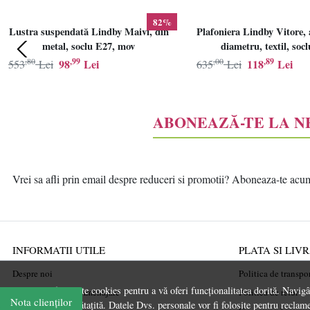
82%
Lustra suspendată Lindby Maivi, din
Plafoniera Lindby Vitore, 
metal, soclu E27, mov
diametru, textil, soc
,80
,99
,00
,89
98
Lei
118
Lei
553
Lei
635
Lei
ABONEAZĂ-TE LA 
Vrei sa afli prin email despre reduceri si promotii? Aboneaza-te acum l
INFORMATII UTILE
PLATA SI LIV
Despre noi
Politica de transpo
Acest site folosește cookies pentru a vă oferi funcționalitatea dorită. Navig
Ghiduri și Idei de Amenajare
Politica de retur
Nota clienților
experiență îmbunătațită. Datele Dvs. personale vor fi folosite pentru reclame