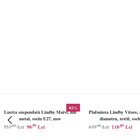
82%
Lustra suspendată Lindby Maivi, din
Plafoniera Lindby Vitore, 
metal, soclu E27, mov
diametru, textil, soc
,80
,99
,00
,89
98
Lei
118
Lei
553
Lei
635
Lei