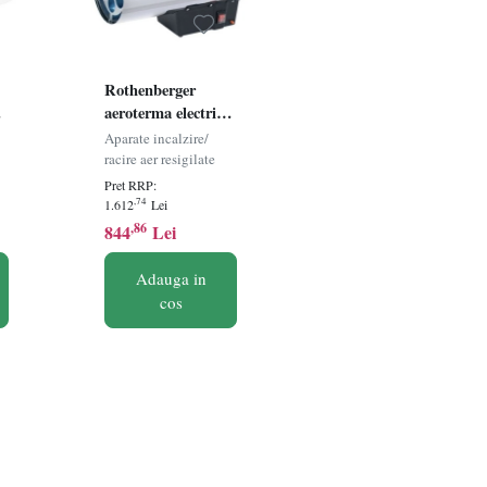
Rothenberger
n
aeroterma electrica
industriala 2200W,
Aparate incalzire/
230V, flux aer 160
racire aer resigilate
m³/h, 30x45 cm -
Pret RRP:
D
Verificat A · Re-
,74
1.612
Lei
Bloom
,86
844
Lei
a,
Adauga in
cos
gintiu