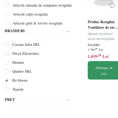
Articole animale de companie resigilate
Articole copii resigilate
Produs Resigilat
Articole gatit & servire resigilate
Ventilator de tava
BRANDURI
Articole resigilate pentru bebeluși
cu lumina Re-
Aparate incalzire/
Bloom Ibar,
racire aer resigilate
Articole sportive resigilate
fier/acrilic,
Casami Intex SRL
Pret RRP:
50x50x55 cm, LE
,00
1.789
Lei
Cosmetice resigilate
Dwyn Electronics
SMD 2835 2880lm
,20
1.039
Lei
Decoratiuni resigilate
3 temp culoare, 3
Heinner
viteze, telecomand
Adauga in
Electrocasnice mari resigilate
Quattro SRL
IP20,
cos
alb/transparent/ar
Electrocasnice mici resigilate
Re-bloom
- Verificat A
Electronice si IT resigilate
Xiaomi
Ingrijire personala resigilate
PRET
Piese mobilier resigilate
Valize & trolere resigilate