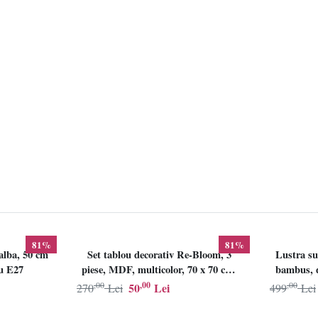
81%
81%
alba, 50 cm
Set tablou decorativ Re-Bloom, 3
Lustra su
lu E27
piese, MDF, multicolor, 70 x 70 cm,
bambus, d
Resigilat, Grad B
,00
,00
,00
50
Lei
270
Lei
499
Lei