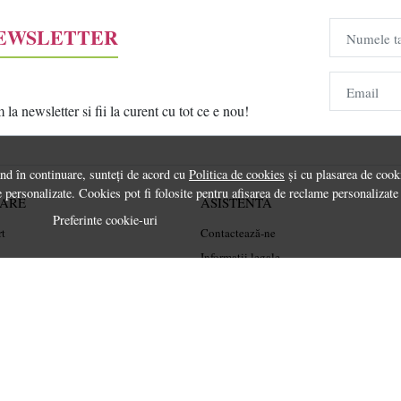
NEWSLETTER
Numele t
Email
a newsletter si fii la curent cu tot ce e nou!
ând în continuare, sunteți de acord cu
Politica de cookies
și cu plasarea de cooki
 personalizate. Cookies pot fi folosite pentru afisarea de reclame personalizate
RARE
ASISTENTA
Preferinte cookie-uri
rt
Contactează-ne
Informatii legale
Întrebări frecvente
ANPC
Soluționarea litigiilor