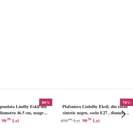
80%
78%
pendata Lindby Eskil din
Plafoniera Linbdby Eksil, din ratan
iametru 46.5 cm, neagra,
sintetic negru, soclu E27 , diametru
E27
46.5cm, LINDBY
,99
,00
,99
98
Lei
98
Lei
458
Lei