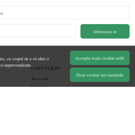
au
Aboneaza-te
Accepta toate cookie-urile
es, cu scopul de a vă oferi o
 si nepersonalizate.
CONT CLIENT
Doar cookie-uri esentiale
Acces cont
Înregistrare
Contul meu
Ieșire
Istoric comenzi
Produse favorite