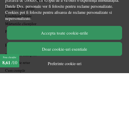
plasarea de cookies, cu scopul de a vă oferi o experiență îmbunătațită.
Ghiduri și Idei de Amenajare
Datele Dvs. personale vor fi folosite pentru reclame personalizate.
Termeni și condiții
Cookies pot fi folosite pentru afisarea de reclame personalizate si
Confidențialitate
nepersonalizate.
Mărturiile clienților
Politica de Cookies
Accepta toate cookie-urile
PLATA SI LIVRARE
Doar cookie-uri esentiale
Politica de transport
Nota clienților
8,61
/10
Politica de retur
Preferinte cookie-uri
Cum cumpăr
Coșul meu
Metode de plată
Garanție
ASISTENTA
Contactează-ne
Informatii legale