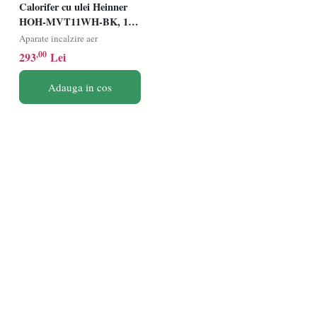
Calorifer cu ulei Heinner
HOH-MVT11WH-BK, 11
elementi, Putere 2300W,
Aparate incalzire aer
Ventilator turbo, 3 setari de
,00
293
Lei
temperatura, Termostat
ajustabil, Protectie
Adauga in cos
supraincalzire, Alb/Negru