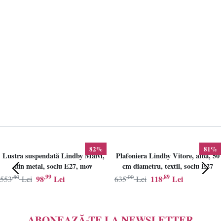
82%
81%
Lustra suspendată Lindby Maivi,
Plafoniera Lindby Vitore, alba, 50
din metal, soclu E27, mov
cm diametru, textil, soclu E27
,80
,99
,00
,89
98
Lei
118
Lei
553
Lei
635
Lei
ABONEAZĂ-TE LA NEWSLETTER