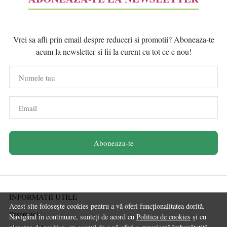
Vrei sa afli prin email despre reduceri si promotii? Aboneaza-te
acum la newsletter si fii la curent cu tot ce e nou!
Numele tau
Email
Aboneaza-te
INFORMATII UTILE
Acest site folosește cookies pentru a vă oferi funcționalitatea dorită.
Despre noi
Navigând în continuare, sunteți de acord cu
Politica de cookies
și cu