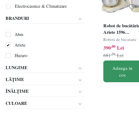
Electrocasnice & Climatizare
BRANDURI
Robot de bucătări
Ariete 1596
Abm
Pastamatic
Roboti de bucatarie
Ariete
Gourmet 1950
,00
390
Lei
Edition, sistem de
,26
681
Lei
Huzaro
amestecare planet
LUNGIME
Adauga in
cos
LĂȚIME
ÎNĂLȚIME
CULOARE