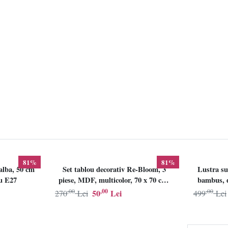
81%
81%
alba, 50 cm
Set tablou decorativ Re-Bloom, 3
Lustra su
lu E27
piese, MDF, multicolor, 70 x 70 cm,
bambus, d
Resigilat, Grad B
,00
,00
,00
50
Lei
270
Lei
499
Lei