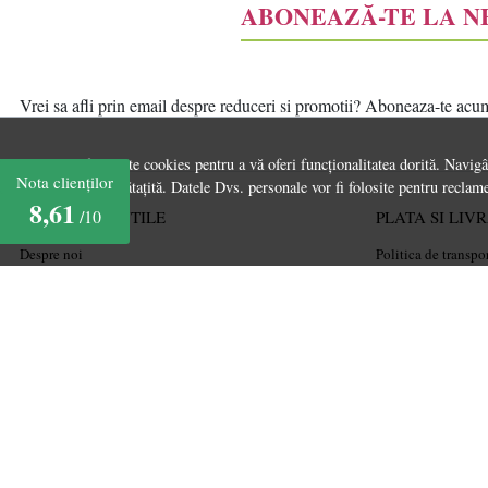
ABONEAZĂ-TE LA 
Vrei sa afli prin email despre reduceri si promotii? Aboneaza-te acum l
Acest site folosește cookies pentru a vă oferi funcționalitatea dorită. Navig
Nota clienților
experiență îmbunătațită. Datele Dvs. personale vor fi folosite pentru reclame
8,61
/10
INFORMATII UTILE
PLATA SI LIV
Despre noi
Politica de transpo
Ghiduri și Idei de Amenajare
Politica de retur
Termeni și condiții
Cum cumpăr
Confidențialitate
Coșul meu
Mărturiile clienților
Metode de plată
Politica de Cookies
Garanție