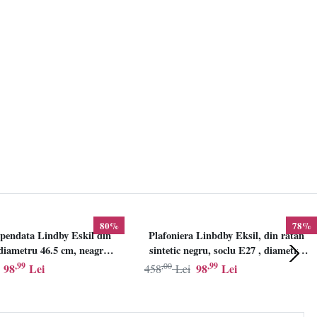
80%
78%
pendata Lindby Eskil din
Plafoniera Linbdby Eksil, din ratan
iametru 46.5 cm, neagra,
sintetic negru, soclu E27 , diametru
E27
46.5cm, LINDBY
,99
,00
,99
98
Lei
98
Lei
458
Lei