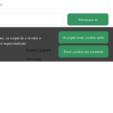
au
Aboneaza-te
Accepta toate cookie-urile
es, cu scopul de a vă oferi o
 si nepersonalizate.
CONT CLIENT
Doar cookie-uri esentiale
Acces cont
Înregistrare
Contul meu
Ieșire
Istoric comenzi
Produse favorite