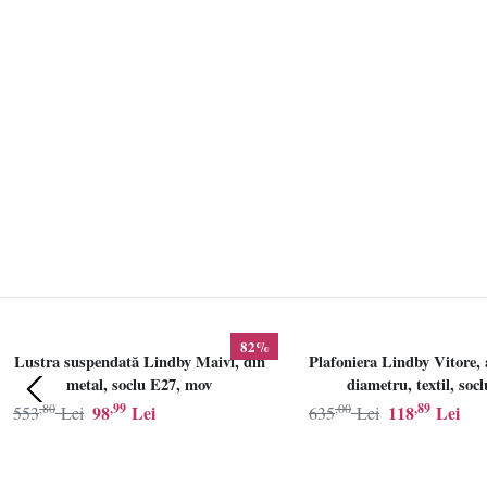
82%
Lustra suspendată Lindby Maivi, din
Plafoniera Lindby Vitore, 
metal, soclu E27, mov
diametru, textil, soc
,80
,99
,00
,89
98
Lei
118
Lei
553
Lei
635
Lei