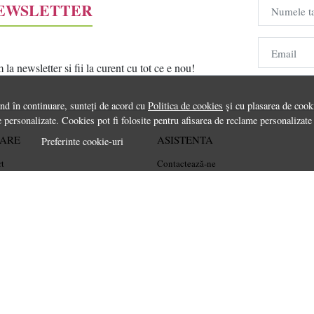
NEWSLETTER
Numele t
Email
a newsletter si fii la curent cu tot ce e nou!
ând în continuare, sunteți de acord cu
Politica de cookies
și cu plasarea de cooki
 personalizate. Cookies pot fi folosite pentru afisarea de reclame personalizate
RARE
ASISTENTA
Preferinte cookie-uri
rt
Contactează-ne
Informatii legale
Întrebări frecvente
ANPC
Soluționarea litigiilor