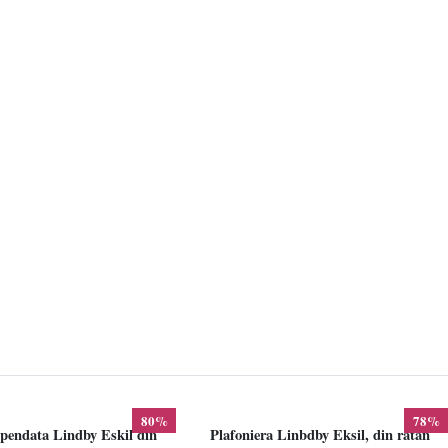
80%
78%
pendata Lindby Eskil din
Plafoniera Linbdby Eksil, din ratan