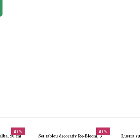
81%
81%
alba, 50 cm
Set tablou decorativ Re-Bloom, 3
Lustra su