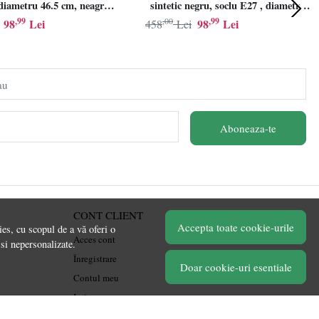
iametru 46.5 cm, neagra,
sintetic negru, soclu E27 , diametru
E27
46.5cm, LINDBY
,99
,00
,99
98
Lei
98
Lei
458
Lei
au
Aboneaza-te
CONT CLIENT
Accepta toate cookie-urile
es, cu scopul de a vă oferi o
Acces cont
 si nepersonalizate.
Înregistrare
Doar cookie-uri esentiale
Contul meu
Ieșire
Istoric comenzi