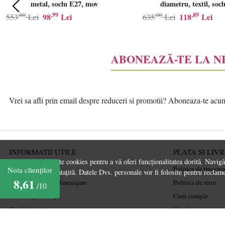
metal, soclu E27, mov
diametru, textil, soc
,80
,99
,00
,89
98
Lei
118
Lei
553
Lei
635
Lei
ABONEAZĂ-TE LA 
Vrei sa afli prin email despre reduceri si promotii? Aboneaza-te acum l
INFORMATII UTILE
PLATA SI LIV
Acest site folosește cookies pentru a vă oferi funcționalitatea dorită. Navig
Despre noi
Politica de transpo
Nota clienților
experiență îmbunătațită. Datele Dvs. personale vor fi folosite pentru reclame
8,61
Ghiduri și Idei de Amenajare
Politica de retur
/10
Termeni și condiții
Cum cumpăr
Confidențialitate
Coșul meu
Mărturiile clienților
Metode de plată