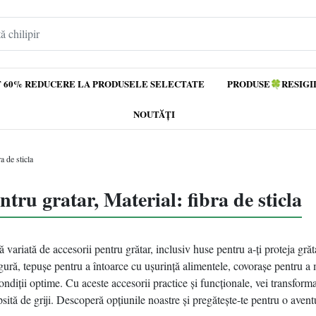
 60% REDUCERE LA PRODUSELE SELECTATE
PRODUSE🍀RESIGI
NOUTĂȚI
a de sticla
ntru gratar, Material: fibra de sticla
variată de accesorii pentru grătar, inclusiv huse pentru a-ți proteja gră
ură, tepușe pentru a întoarce cu ușurință alimentele, covorașe pentru a 
condiții optime. Cu aceste accesorii practice și funcționale, vei transforma
ipsită de griji. Descoperă opțiunile noastre și pregătește-te pentru o aven