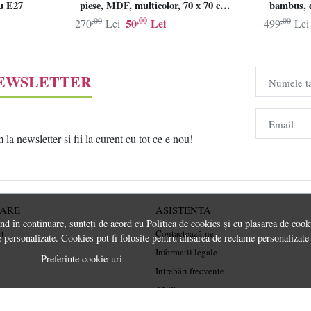
lu E27
piese, MDF, multicolor, 70 x 70 cm,
bambus, d
Resigilat, Grad B
,00
,00
,00
50
Lei
270
Lei
499
Lei
NEWSLETTER
Numele t
Email
a newsletter si fii la curent cu tot ce e nou!
RARE
ASISTENTA
ând în continuare, sunteți de acord cu
Politica de cookies
și cu plasarea de cooki
rt
Contactează-ne
 personalizate. Cookies pot fi folosite pentru afisarea de reclame personalizate
Informatii legale
Preferinte cookie-uri
Întrebări frecvente
ANPC
Soluționarea litigiilor