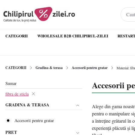
CATEGORII
WHOLESALE B2B CHILIPIRUL-ZILEI
RESTART
CATEGORII
Gradina & terasa
Accesorii pentru gratar
Material: fibr
Accesorii pe
Sumar
fibra de sticla
GRADINA & TERASA
Alege din gama noastră 
pentru o manipulare sig
Accesorii pentru gratar
a întreține grătarul în 
experiență plăcută și l
PRET