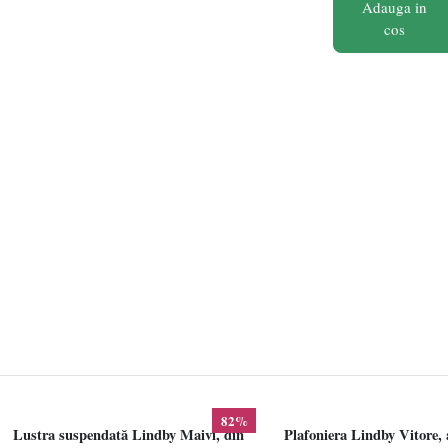
Adauga in
cos
82%
Lustra suspendată Lindby Maivi, din
Plafoniera Lindby Vitore, 