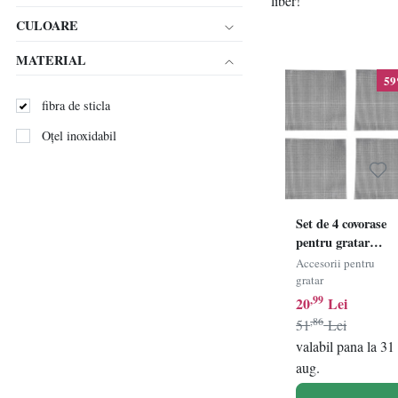
liber!
CULOARE
MATERIAL
5
fibra de sticla
Oțel inoxidabil
Set de 4 covorase
pentru gratar
Coairrwy, fibra de
Accesorii pentru
sticla, negru, 40 x
gratar
33 cm
,99
20
Lei
,86
51
Lei
valabil pana la 31
aug.