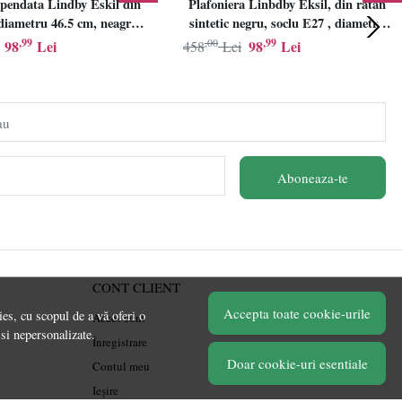
pendata Lindby Eskil din
Plafoniera Linbdby Eksil, din ratan
iametru 46.5 cm, neagra,
sintetic negru, soclu E27 , diametru
E27
46.5cm, LINDBY
,99
,00
,99
98
Lei
98
Lei
458
Lei
au
Aboneaza-te
CONT CLIENT
Accepta toate cookie-urile
es, cu scopul de a vă oferi o
Acces cont
 si nepersonalizate.
Înregistrare
Doar cookie-uri esentiale
Contul meu
Ieșire