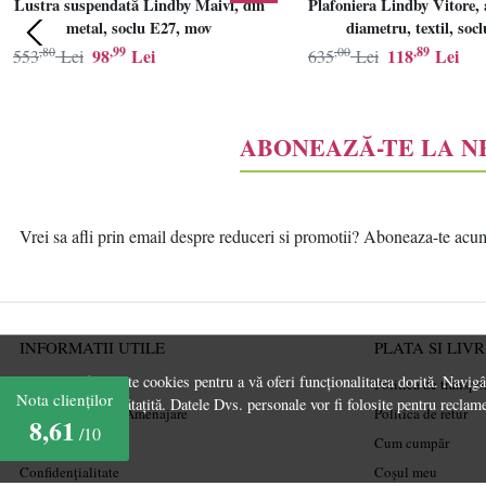
Lustra suspendată Lindby Maivi, din
Plafoniera Lindby Vitore, 
metal, soclu E27, mov
diametru, textil, soc
,80
,99
,00
,89
98
Lei
118
Lei
553
Lei
635
Lei
ABONEAZĂ-TE LA 
Vrei sa afli prin email despre reduceri si promotii? Aboneaza-te acum l
INFORMATII UTILE
PLATA SI LIV
Acest site folosește cookies pentru a vă oferi funcționalitatea dorită. Navig
Despre noi
Politica de transpo
Nota clienților
experiență îmbunătațită. Datele Dvs. personale vor fi folosite pentru reclame
Ghiduri și Idei de Amenajare
Politica de retur
8,61
/10
Termeni și condiții
Cum cumpăr
Confidențialitate
Coșul meu