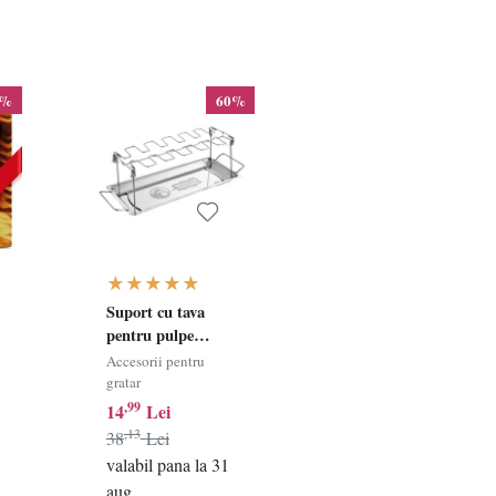
9%
60%
Suport cu tava
,
pentru pulpe
Mountain Grillers,
Accesorii pentru
otel inoxidabil,
gratar
argintiu, 44,4 x 13,9
,99
14
Lei
x 16,5 cm
,13
38
Lei
valabil pana la 31
aug.