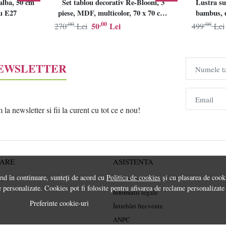
alba, 50 cm
Set tablou decorativ Re-Bloom, 3
Lustra su
lu E27
piese, MDF, multicolor, 70 x 70 cm,
bambus, d
Resigilat, Grad B
,00
,00
,00
50
Lei
270
Lei
499
Lei
NEWSLETTER
Numele t
Email
a newsletter si fii la curent cu tot ce e nou!
RARE
ASISTENTA
ând în continuare, sunteți de acord cu
Politica de cookies
și cu plasarea de cooki
rt
Contactează-ne
 personalizate. Cookies pot fi folosite pentru afisarea de reclame personalizate
Informatii legale
Preferinte cookie-uri
Întrebări frecvente
ANPC