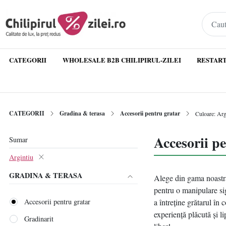
CATEGORII
WHOLESALE B2B CHILIPIRUL-ZILEI
RESTART
CATEGORII
Gradina & terasa
Accesorii pentru gratar
Culoare: Arg
Accesorii p
Sumar
Argintiu
GRADINA & TERASA
Alege din gama noastră 
pentru o manipulare sig
Accesorii pentru gratar
a întreține grătarul în 
experiență plăcută și l
Gradinarit