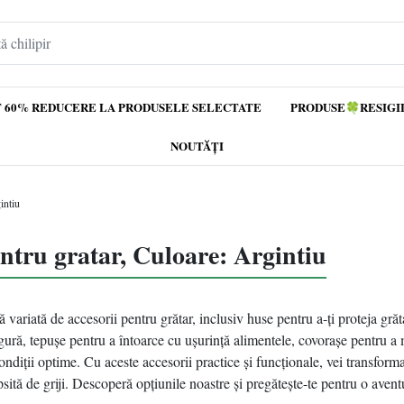
 60% REDUCERE LA PRODUSELE SELECTATE
PRODUSE🍀RESIGI
NOUTĂȚI
intiu
entru gratar, Culoare: Argintiu
variată de accesorii pentru grătar, inclusiv huse pentru a-ți proteja gră
ură, tepușe pentru a întoarce cu ușurință alimentele, covorașe pentru a 
condiții optime. Cu aceste accesorii practice și funcționale, vei transforma
ipsită de griji. Descoperă opțiunile noastre și pregătește-te pentru o aven