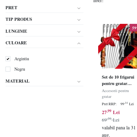
liber!
PRET
TIP PRODUS
5
LUNGIME
CULOARE
Argintiu
Negru
Set de 10 frigarui
MATERIAL
pentru gratar
Mountain Grillers
Accesorii pentru
otel inoxidabil,
gratar
argintiu, 43 cm
,14
Pret RRP:
99
Lei
,99
27
Lei
,39
69
Lei
valabil pana la 31
aug.