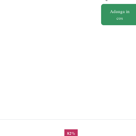
Adauga in
cos
82%