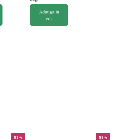
Adauga in
cos
81%
81%