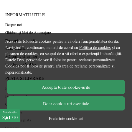
INFORMATII UTILE
Despre noi
Ghiduri și Idei de Amenajare
Termeni și condiții
Acest site folosește cookies pentru a vă oferi funcționalitatea dorită.
Navigând în continuare, sunteți de acord cu
Politica de cookies
și cu
Confidențialitate
plasarea de cookies, cu scopul de a vă oferi o experiență îmbunătațită.
Mărturiile clienților
Datele Dvs. personale vor fi folosite pentru reclame personalizate.
Politica de Cookies
Cookies pot fi folosite pentru afisarea de reclame personalizate si
nepersonalizate.
PLATA SI LIVRARE
Accepta toate cookie-urile
Politica de transport
Politica de retur
Doar cookie-uri esentiale
Cum cumpăr
Coșul meu
Nota clienților
8,61
/10
Preferinte cookie-uri
Metode de plată
Garanție