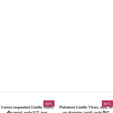
82%
81%
Lustra suspendată Lindby Maivi,
Plafoniera Lindby Vitore, alba, 50
din metal, soclu E27, mov
cm diametru, textil, soclu E27