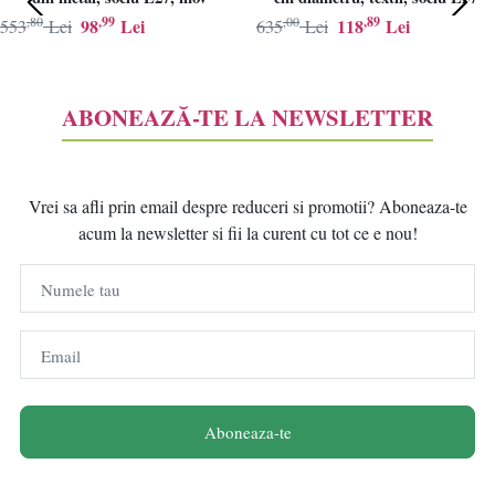
,80
,99
,00
,89
98
Lei
118
Lei
553
Lei
635
Lei
ABONEAZĂ-TE LA NEWSLETTER
Vrei sa afli prin email despre reduceri si promotii? Aboneaza-te
acum la newsletter si fii la curent cu tot ce e nou!
Numele tau
Email
Aboneaza-te