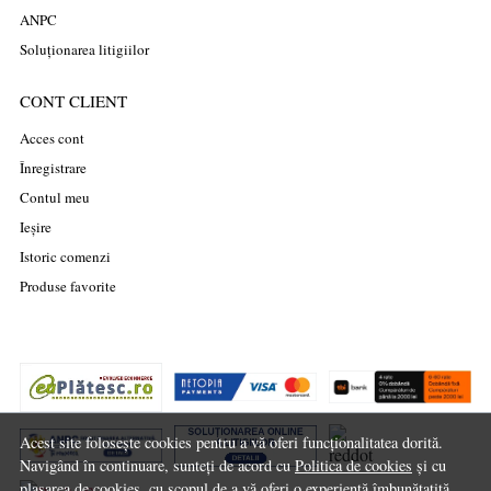
ANPC
Soluționarea litigiilor
CONT CLIENT
Acces cont
Înregistrare
Contul meu
Ieșire
Istoric comenzi
Produse favorite
Acest site folosește cookies pentru a vă oferi funcționalitatea dorită.
Navigând în continuare, sunteți de acord cu
Politica de cookies
și cu
plasarea de cookies, cu scopul de a vă oferi o experiență îmbunătațită.