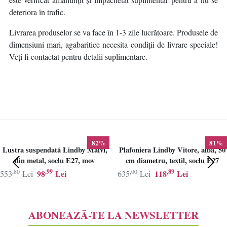
deteriora în trafic.
Livrarea produselor se va face în 1-3 zile lucrătoare. Produsele de
dimensiuni mari, agabaritice necesita condiții de livrare speciale!
Veți fi contactat pentru detalii suplimentare.
82%
81%
Lustra suspendată Lindby Maivi,
Plafoniera Lindby Vitore, alba, 50
din metal, soclu E27, mov
cm diametru, textil, soclu E27
,80
,99
,00
,89
98
Lei
118
Lei
553
Lei
635
Lei
ABONEAZĂ-TE LA NEWSLETTER