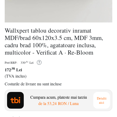
Wallxpert tablou decorativ inramat
MDF/brad 60x120x3.5 cm, MDF 3mm,
cadru brad 100%, agatatoare inclusa,
multicolor - Verificat A · Re-Bloom
,51
Pret RRP:
330
Lei
,98
172
Lei
(TVA inclus)
Costurile de livrare nu sunt incluse
Cumpara acum, plateste mai tarziu
Detalii
aici
de la
53,24 RON
/ Luna