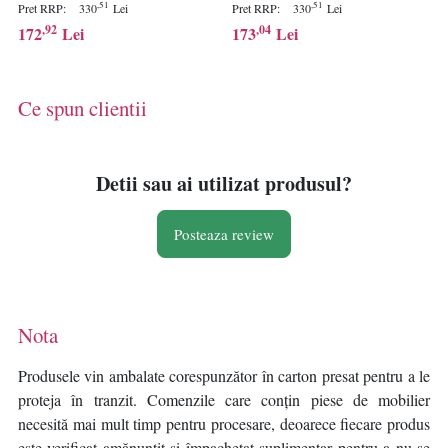
cm, MDF 3mm, cadru brad
cm, MDF 3mm, cadru brad
,51
,51
Pret RRP:
330
Lei
Pret RRP:
330
Lei
100%, agatatoare inclusa,
100%, agatatoare inclusa,
,92
,04
172
Lei
173
Lei
multicolor - Verificat A · Re-
multicolor - Verificat A · Re-
Bloom
Bloom
Ce spun clientii
Detii sau ai utilizat produsul?
Posteaza review
Nota
Produsele vin ambalate corespunzător în carton presat pentru a le
proteja în tranzit. Comenzile care conțin piese de mobilier
necesită mai mult timp pentru procesare, deoarece fiecare produs
este verificat amănunțit și împachetat suplimentar pentru a nu se