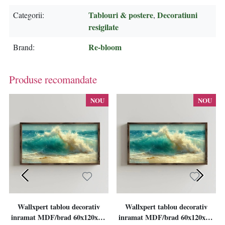
Tablouri & postere
Decoratiuni
Categorii
,
resigilate
Re-bloom
Brand
Produse recomandate
NOU
NOU
Wallxpert tablou decorativ
Wallxpert tablou decorativ
inramat MDF/brad 60x120x3.5
inramat MDF/brad 60x120x3.5