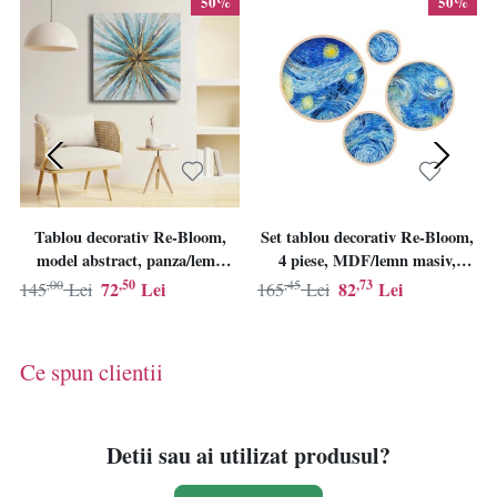
50%
50%
Tablou decorativ Re-Bloom,
Set tablou decorativ Re-Bloom,
model abstract, panza/lemn
4 piese, MDF/lemn masiv,
masiv, albastru/auriu, 69 x 69
albastru/auriu
,00
,50
,45
,73
72
Lei
82
Lei
145
Lei
165
Lei
cm
Ce spun clientii
Detii sau ai utilizat produsul?