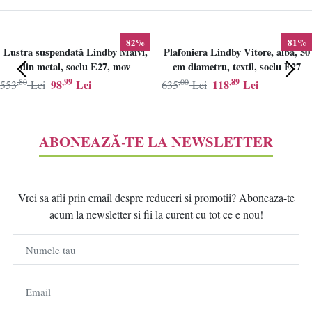
82%
81%
Lustra suspendată Lindby Maivi,
Plafoniera Lindby Vitore, alba, 50
din metal, soclu E27, mov
cm diametru, textil, soclu E27
,80
,99
,00
,89
98
Lei
118
Lei
553
Lei
635
Lei
ABONEAZĂ-TE LA NEWSLETTER
Vrei sa afli prin email despre reduceri si promotii? Aboneaza-te
acum la newsletter si fii la curent cu tot ce e nou!
Numele tau
Email