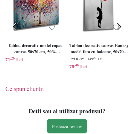
Tablou decorativ model copac
Tablou decorativ canvas Banksy
canvas 50x70 cm, 50%
model fata cu baloane, 50x70x3
bumbac/50% poliester,
cm, 50% bumbac/50%
,26
71
Lei
,97
Pret RRP:
149
Lei
imprimare digitala, rama lemn
poliester, imprimare digitala,
,48
78
Lei
2x3 cm, multicolor - Verificat A
rama lemn 2x3 cm,
· Re-Bloom
gri/negru/rosu - Verificat A ·
Re-Bloom
Ce spun clientii
Detii sau ai utilizat produsul?
Posteaza review