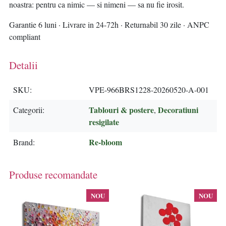
noastra: pentru ca nimic — si nimeni — sa nu fie irosit.
Garantie 6 luni · Livrare in 24-72h · Returnabil 30 zile · ANPC
compliant
Detalii
SKU
VPE-966BRS1228-20260520-A-001
Tablouri & postere
Decoratiuni
Categorii
,
resigilate
Re-bloom
Brand
Produse recomandate
NOU
NOU