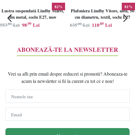
82%
81%
Lustra suspendată Lindby Maivi,
Plafoniera Lindby Vitore, alba, 50
din metal, soclu E27, mov
cm diametru, textil, soclu E27
,80
,99
,00
,89
98
Lei
118
Lei
553
Lei
635
Lei
ABONEAZĂ-TE LA NEWSLETTER
Vrei sa afli prin email despre reduceri si promotii? Aboneaza-te
acum la newsletter si fii la curent cu tot ce e nou!
Numele tau
Email