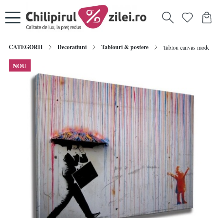
CATEGORII
Decoratiuni
Tablouri & postere
Tablou canvas model Pl
NOU