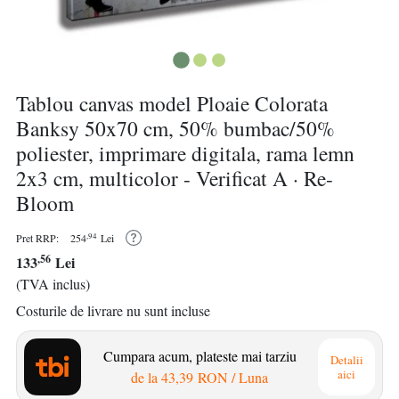
Tablou canvas model Ploaie Colorata
Banksy 50x70 cm, 50% bumbac/50%
poliester, imprimare digitala, rama lemn
2x3 cm, multicolor - Verificat A · Re-
Bloom
,94
Pret RRP:
254
Lei
,56
133
Lei
(TVA inclus)
Costurile de livrare nu sunt incluse
Cumpara acum, plateste mai tarziu
Detalii
aici
de la
43,39 RON
/ Luna