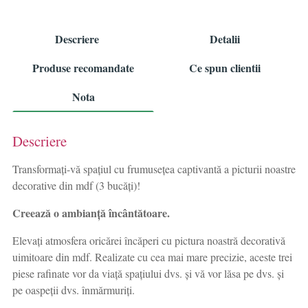
Descriere
Detalii
Produse recomandate
Ce spun clientii
Nota
Descriere
Transformați-vă spațiul cu frumusețea captivantă a picturii noastre
decorative din mdf (3 bucăți)!
Creează o ambianță încântătoare.
Elevați atmosfera oricărei încăperi cu pictura noastră decorativă
uimitoare din mdf. Realizate cu cea mai mare precizie, aceste trei
piese rafinate vor da viață spațiului dvs. și vă vor lăsa pe dvs. și
pe oaspeții dvs. înmărmuriți.