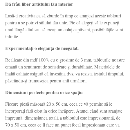
Dă frâu liber artistului tău interior
Lasă-ți creativitatea să zburde în timp ce aranjezi aceste tablouri
pentru a se potrivi stilului tău unic. Fie că alegeți să le expuneți
unul lângă altul sau să creați un colaj captivant, posibilitățile sunt
infinite.
Experimentați o eleganță de neegalat.
Realizate din mdf 100% cu o grosime de 3 mm, tablourile noastre
emană un sentiment de sofisticare și durabilitate. Materialele de
înaltă calitate asigură că investiția dvs. va rezista testului timpului,
păstrându-și frumusețea pentru anii următori.
Dimensiuni perfecte pentru orice spațiu
Fiecare piesă măsoară 20 x 50 cm, ceea ce vă permite să le
încorporați fără efort în orice încăpere. Atunci când sunt aranjate
împreună, dimensiunea totală a tabloului este impresionantă, de
70 x 50 cm, ceea ce îl face un punct focal impresionant care va