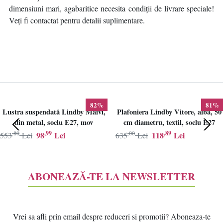
dimensiuni mari, agabaritice necesita condiții de livrare speciale!
Veți fi contactat pentru detalii suplimentare.
82%
81%
Lustra suspendată Lindby Maivi,
Plafoniera Lindby Vitore, alba, 50
din metal, soclu E27, mov
cm diametru, textil, soclu E27
,80
,99
,00
,89
98
Lei
118
Lei
553
Lei
635
Lei
ABONEAZĂ-TE LA NEWSLETTER
Vrei sa afli prin email despre reduceri si promotii? Aboneaza-te