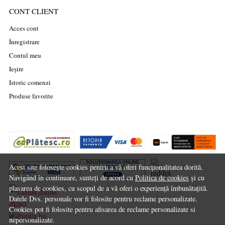
CONT CLIENT
Acces cont
Înregistrare
Contul meu
Ieșire
Istoric comenzi
Produse favorite
Acest site folosește cookies pentru a vă oferi funcționalitatea dorită.
Navigând în continuare, sunteți de acord cu
Politica de cookies
și cu
plasarea de cookies, cu scopul de a vă oferi o experiență îmbunătațită.
Datele Dvs. personale vor fi folosite pentru reclame personalizate.
Cookies pot fi folosite pentru afisarea de reclame personalizate si
nepersonalizate.