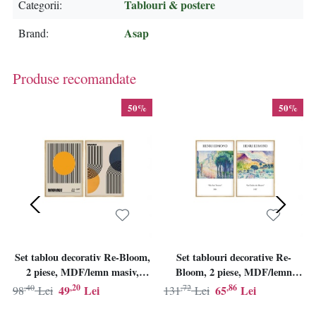
Tablouri & postere
Categorii
Asap
Brand
Produse recomandate
50%
50%
Set tablou decorativ Re-Bloom,
Set tablouri decorative Re-
2 piese, MDF/lemn masiv,
Bloom, 2 piese, MDF/lemn
multicolor, 20 x 30 cm
masiv, multicolor, 50 x 70 cm
,40
,20
,72
,86
49
Lei
65
Lei
98
Lei
131
Lei