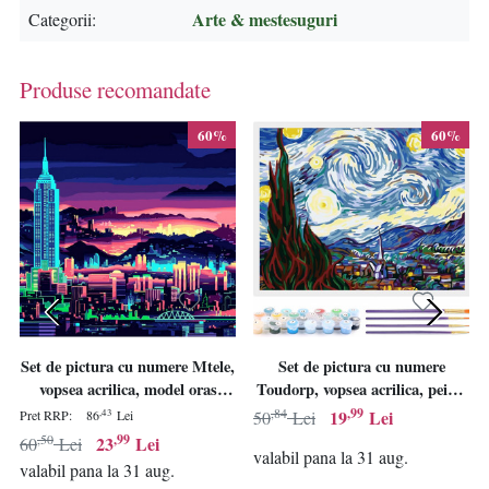
Arte & mestesuguri
Categorii
Produse recomandate
60%
60%
Set de pictura cu numere Mtele,
Set de pictura cu numere
vopsea acrilica, model oras
Toudorp, vopsea acrilica, peisaj
noaptea, multicolor, 40 x 50 cm
multicolor, 50 x 40 cm
,84
,99
19
Lei
,43
Pret RRP:
86
Lei
50
Lei
,50
,99
23
Lei
60
Lei
valabil pana la 31 aug.
valabil pana la 31 aug.