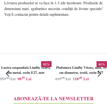
Livrarea produselor se va face în 1-3 zile lucrătoare. Produsele de
dimensiuni mari, agabaritice necesita condiții de livrare speciale!
Veți fi contactat pentru detalii suplimentare.
82%
81%
Lustra suspendată Lindby Maivi,
Plafoniera Lindby Vitore, alba, 50
din metal, soclu E27, mov
cm diametru, textil, soclu E27
,80
,99
,00
,89
98
Lei
118
Lei
553
Lei
635
Lei
ABONEAZĂ-TE LA NEWSLETTER