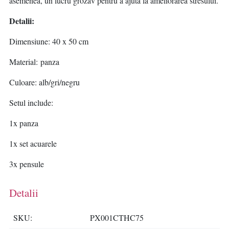
asemenea, un lucru grozav pentru a ajuta la ameliorarea stresului.
Detalii:
Dimensiune: 40 x 50 cm
Material:
panza
Culoare: alb/gri/negru
Setul include:
1x panza
1x set acuarele
3x pensule
Detalii
SKU
PX001CTHC75